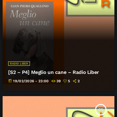
RADIO LIBER
[S2 – P4] Meglio un cane – Radio Liber
today
19/02/2026 - 23:00
39
5
2
insert_link