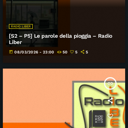
RADIO LIBER
[S2 – P5] Le parole della pioggia – Radio
Liber
today
08/03/2026 - 23:00
50
5
5
insert_link