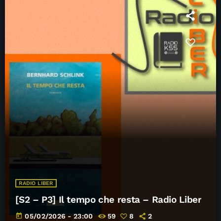
RADIO LIBER
[S2 – P3] Il tempo che resta – Radio Liber
today
05/02/2026 - 23:00
59
8
2