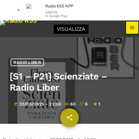
Radio K55 APP
✕
GRATIS
In Google Play
menu
VISUALIZZA
RADIO LIBER
[S1 – P21] Scienziate –
Radio Liber
22/05/2025 - 22:00
60
6
1
today
share
email
6