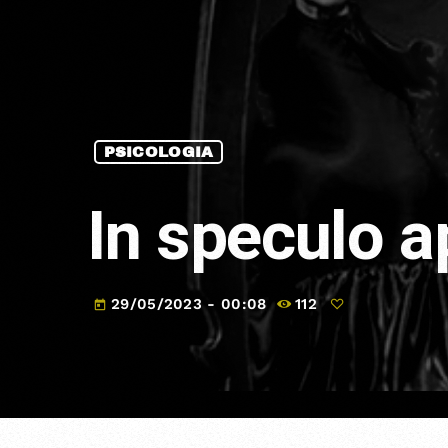
PSICOLOGIA
In speculo 
29/05/2023 - 00:08
112
today