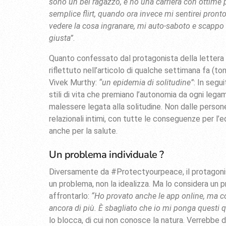
sono un bel ragazzo, e ho una carriera con ottime 
semplice flirt, quando ora invece mi sentirei pron
vedere la cosa ingranare, mi auto-saboto e scappo 
giusta”
.
Quanto confessato dal protagonista della lettera s
riflettuto nell’articolo di qualche settimana fa (ton
Vivek Murthy:
“un epidemia di solitudine”
: In segui
stili di vita che premiano l’autonomia da ogni lega
malessere legata alla solitudine. Non dalle persone
relazionali intimi, con tutte le conseguenze per l’e
anche per la salute.
Un problema individuale ?
Diversamente da #Protectyourpeace, il protagonis
un problema, non la idealizza. Ma lo considera u
affrontarlo:
“Ho provato anche le app online, ma co
ancora di più. È sbagliato che io mi ponga questi q
lo blocca, di cui non conosce la natura. Verrebbe da