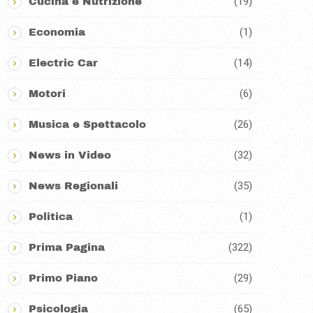
(19)
Cucina e Nutrizione
(1)
Economia
(14)
Electric Car
(6)
Motori
(26)
Musica e Spettacolo
(32)
News in Video
(35)
News Regionali
(1)
Politica
(322)
Prima Pagina
(29)
Primo Piano
(65)
Psicologia