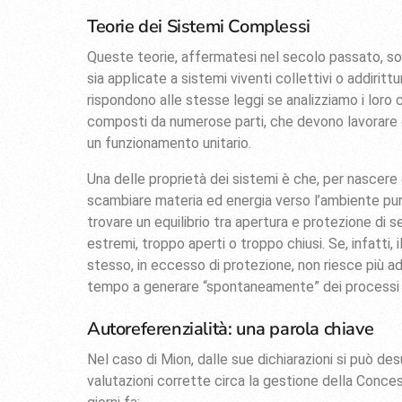
Teorie dei Sistemi Complessi
Queste teorie, affermatesi nel secolo passato, sono 
sia applicate a sistemi viventi collettivi o addirit
rispondono alle stesse leggi se analizziamo i lo
composti da numerose parti, che devono lavorare 
un funzionamento unitario.
Una delle proprietà dei sistemi è che, per nascere
scambiare materia ed energia verso l’ambiente pur
trovare un equilibrio tra apertura e protezione di
estremi, troppo aperti o troppo chiusi. Se, infatti,
stesso, in eccesso di protezione, non riesce più a
tempo a generare “spontaneamente” dei processi aut
Autoreferenzialità: una parola chiave
Nel caso di Mion, dalle sue dichiarazioni si può de
valutazioni corrette circa la gestione della Concess