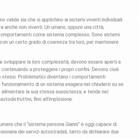
valide sia che si applichino ai sistemi viventi individuali
tura anche non viventi. Un umano, oppure una città,
ro comportamenti come sistema complesso. Sono sistemi
con un certo grado di coerenza tra loro, per mantenere
 e sviluppare la loro complessità, devono essere aperti a
 continuando a proteggere i propri confini. Devono cioè
 se stessi. Problematici diventano i comportamenti
 il funzionamento di un sistema esagera nel chiudersi su se
d alimentare la sua stessa sussistenza, e tende nel
odistruttivi, fino all’implosione.
sumere che il “sistema persona Gianni” è oggi capace di
ionaria dei servizi autostradali, tanto da dichiarare due