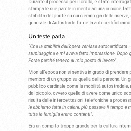
Durante il processo per il crollo, è stato interrog
stampa le sue parole in merito ad una riunione fatta
stabilità del ponte su cui c’erano già delle riserve
generale di Autostrade fu: ce la autocertifichiamo
Un teste parla
“Che la stabilità dell’opera venisse autocertificata
stupidaggine e mi aveva fatto impressione. Dopo qu
Forse perché tenevo al mio posto di lavoro”
.
Mion all’epoca non si sentiva in grado di prendere 
membro di un gruppo su quella della persona. Un gr
pubblico cardinale come la mobilità autostradale, m
dal piccolo, ovvero quella di avere come unico sco
risulta dalle intercettazioni telefoniche a process
le abbiamo fatte in calare, più passava il tempo e
tutta la famiglia erano contenti”,
Era un compito troppo grande per la cultura inter