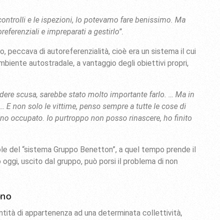
controlli e le ispezioni, lo potevamo fare benissimo. Ma
eferenziali e impreparati a gestirlo”
.
o, peccava di autoreferenzialità, cioè era un sistema il cui
biente autostradale, a vantaggio degli obiettivi propri,
edere scusa, sarebbe stato molto importante farlo. … Ma in
i… E non solo le vittime, penso sempre a tutte le cose di
no occupato. Io purtroppo non posso rinascere, ho finito
ole del “sistema Gruppo Benetton”, a quel tempo prende il
oggi, uscito dal gruppo, può porsi il problema di non
ono
entità di appartenenza ad una determinata collettività,