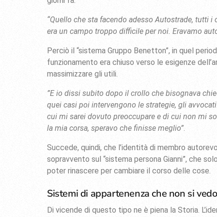
giorni fa:
“Quello che sta facendo adesso Autostrade, tutti i 
era un campo troppo difficile per noi. Eravamo autor
Perciò il “sistema Gruppo Benetton”, in quel period
funzionamento era chiuso verso le esigenze dell’am
massimizzare gli utili.
”E io dissi subito dopo il crollo che bisognava chi
quei casi poi intervengono le strategie, gli avvocat
cui mi sarei dovuto preoccupare e di cui non mi so
la mia corsa, speravo che finisse meglio”
.
Succede, quindi, che l’identità di membro autorev
sopravvento sul “sistema persona Gianni”, che solo 
poter rinascere per cambiare il corso delle cose.
Sistemi di appartenenza che non si ved
Di vicende di questo tipo ne è piena la Storia. L’id