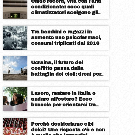
Caldo record, vita con l’aria
condizionata: ecco quali
climatizzatori scelgono gli
italiani
Tra bambini e ragazzi in
aumento uso psicofarmaci,
consumi triplicati dal 2016
Ucraina, il futuro del
conflitto passa dalla
battaglia dei cieli: droni per
contrastare avanzata russa
e nodo Patriot
Lavoro, restare in Italia o
andare all’estero? Ecco
bussola per orientarsi tra
sistemi retributivi Ue
Perché desideriamo cibi
dolci? Una risposta c’è e non