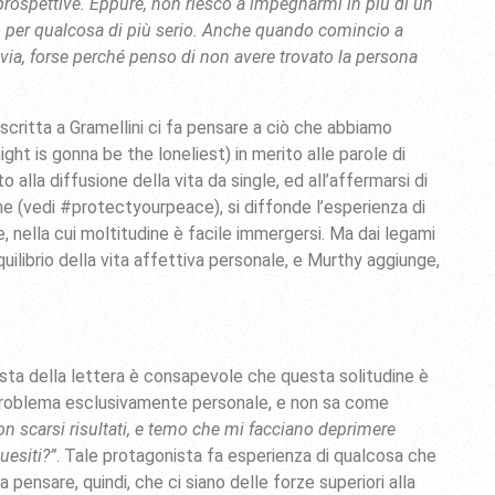
prospettive. Eppure, non riesco a impegnarmi in più di un
to per qualcosa di più serio. Anche quando comincio a
via, forse perché penso di non avere trovato la persona
critta a Gramellini ci fa pensare a ciò che abbiamo
ight is gonna be the loneliest) in merito alle parole di
to alla diffusione della vita da single, ed all’affermarsi di
me (vedi #protectyourpeace), si diffonde l’esperienza di
, nella cui moltitudine è facile immergersi. Ma dai legami
quilibrio della vita affettiva personale, e Murthy aggiunge,
ta della lettera è consapevole che questa solitudine è
n problema esclusivamente personale, e non sa come
n scarsi risultati, e temo che mi facciano deprimere
uesiti?”
. Tale protagonista fa esperienza di qualcosa che
 pensare, quindi, che ci siano delle forze superiori alla