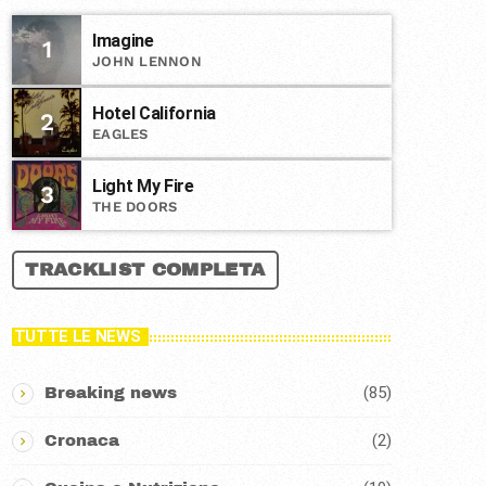
Imagine
1
JOHN LENNON
Hotel California
2
EAGLES
Light My Fire
3
THE DOORS
TRACKLIST COMPLETA
TUTTE LE NEWS
(85)
Breaking news
(2)
Cronaca