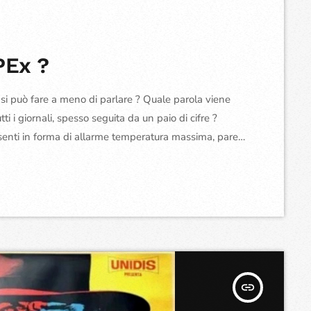
PEx ?
n si può fare a meno di parlare ? Quale parola viene
tti i giornali, spesso seguita da un paio di cifre ?
resenti in forma di allarme temperatura massima, pare
minima che non scende sotto […]
insert_link