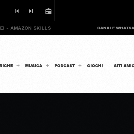
skip_previous
skip_next
radio
EI - AMAZON SKILLS
CANALE WHATS
RICHE
MUSICA
PODCAST
GIOCHI
SITI AMIC