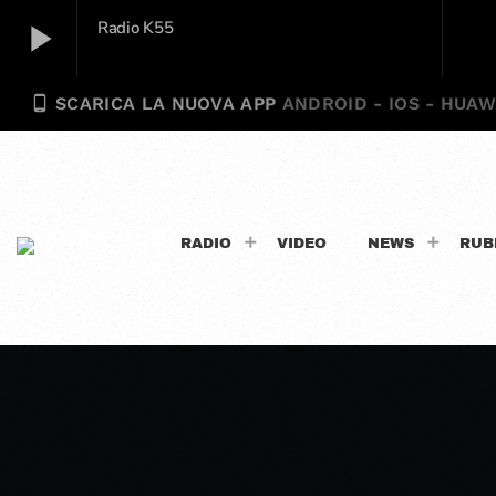
play_arrow
Radio K55
phone_android
SCARICA LA NUOVA APP
ANDROID - IOS - HUAW
Radio K55
play_arrow
RADIO
VIDEO
NEWS
RUB