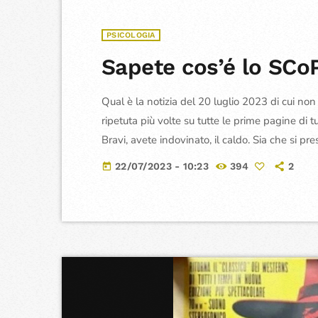
PSICOLOGIA
Sapete cos’é lo SCo
Qual è la notizia del 20 luglio 2023 di cui no
ripetuta più volte su tutte le prime pagine di tu
Bravi, avete indovinato, il caldo. Sia che si p
47,5 gradi in Sicilia, oppure di temperatura 
22/07/2023 - 10:23
394
2
today