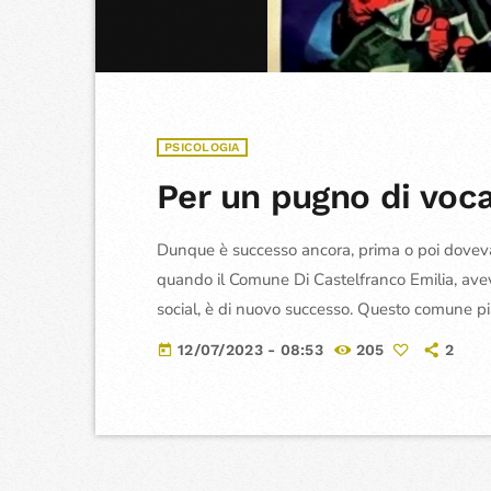
PSICOLOGIA
Per un pugno di voca
Dunque è successo ancora, prima o poi doveva 
quando il Comune Di Castelfranco Emilia, avev
social, è di nuovo successo. Questo comune pi
decise in quella primavera di utilizzare la e rov
12/07/2023 - 08:53
205
2
today
Ovvero, una desinenza neutra per sostituire tut