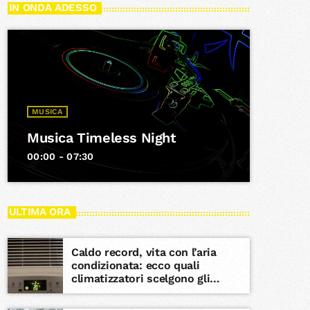
IN ONDA ADESSO
MUSICA
Musica Timeless Night
00:00 - 07:30
ULTIMA ORA
Caldo record, vita con l’aria
condizionata: ecco quali
climatizzatori scelgono gli
italiani