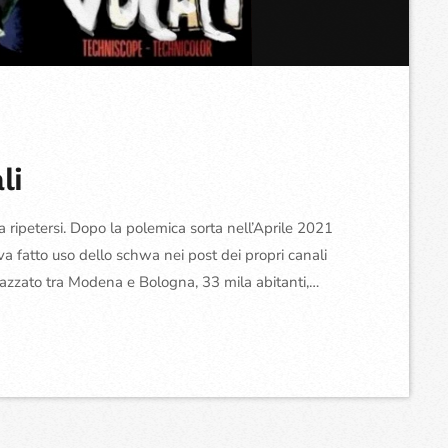
li
ripetersi. Dopo la polemica sorta nell’Aprile 2021
a fatto uso dello schwa nei post dei propri canali
azzato tra Modena e Bologna, 33 mila abitanti,
esciata, “ǝ”, come lettera conclusiva di alcuni termini.
ti quei […]