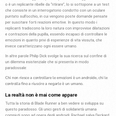
o è un replicante ribelle da “ritirare”, lo si sottopone a un test
che consiste in un interrogatorio condotto con un oculare
puntato sull’occhio, in cui vengono poste domande pensate
per suscitare forti reazioni emotive. In questo modo i
replicanti tradiscono la loro natura con improvvise dilatazioni
e contrazioni della pupilla, essendo incapaci di controllare le
emozioni in quanto privi di esperienze di vita vissuta, che
invece caratterizzano ogni essere umano.
In altre parole Philip Dick svolge la sua ricerca sul confine di
un dilemma esistenziale che si presenta in modo
paradossale:
Chi non riesce a controllare le emozioni è un androide, chi le
controlla fino a riuscire a negarle è un umano.
La realtà non è mai come appare
Tutta la storia di Blade Runner a ben vedere si sviluppa su
questo paradosso. Gli unici gesti di solidarietà umana
compiuti sono ad opera degli androidi: Rachael salva Deckard,