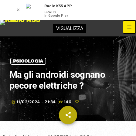
Radio K55 APP
✕
GRATIS
In Google Play
menu
VISUALIZZA
PSICOLOGIA
Ma gli androidi sognano
pecore elettriche ?
11/02/2024 - 21:34
146
today
share
email