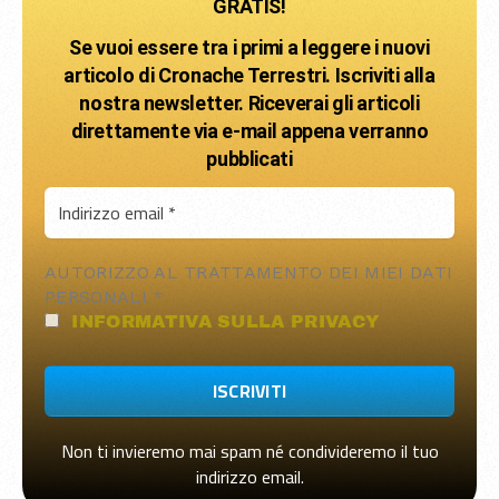
GRATIS!
Se vuoi essere tra i primi a leggere i nuovi
articolo di Cronache Terrestri. Iscriviti alla
nostra newsletter. Riceverai gli articoli
direttamente via e-mail appena verranno
pubblicati
AUTORIZZO AL TRATTAMENTO DEI MIEI DATI
PERSONALI
*
INFORMATIVA SULLA PRIVACY
Non ti invieremo mai spam né condivideremo il tuo
indirizzo email.