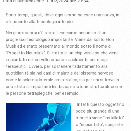
11/02/2024
21:34
Data di pubblicazione:
alle
Sono tempi, questi, dove ogni giorno ne esce una nuova, in
riferimento alla tecnologia intendo.
Nei giorni scorsi c’è stato l’ennesimo annuncio di un
progresso tecnologico importante. Viene dal solito Elon
Musk ed è stato presentato al mondo sotto il nome di
“Progetto Neuralink”. Si tratta di un chip wireless che viene
impiantato nel cervello umano inizialmente per scopi
terapeutici. Ovvero, per sostenere l’adattamento alla
quotidianità sia nei casi di malattie del sistema nervoso
come la sclerosi laterale amiotrofica, sia per chi si trova in
uno stato di importanti limitazioni motorie strutturali, come
le persone tetraplegiche, per esempio.
Infatti questo oggettino
poco più grande di una
moneta viene “installato”
o “impiantato”, scegliete