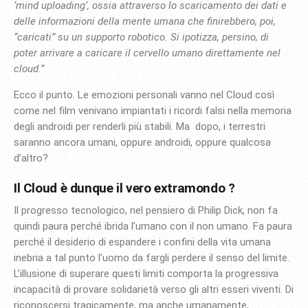
‘mind uploading’, ossia attraverso lo scaricamento dei dati e
delle informazioni della mente umana che finirebbero, poi,
“caricati” su un supporto robotico. Si ipotizza, persino, di
poter arrivare a caricare il cervello umano direttamente nel
cloud.”
Ecco il punto. Le emozioni personali vanno nel Cloud così
come nel film venivano impiantati i ricordi falsi nella memoria
degli androidi per renderli più stabili. Ma dopo, i terrestri
saranno ancora umani, oppure androidi, oppure qualcosa
d’altro?
Il Cloud è dunque il vero extramondo ?
Il progresso tecnologico, nel pensiero di Philip Dick, non fa
quindi paura perché ibrida l’umano con il non umano. Fa paura
perché il desiderio di espandere i confini della vita umana
inebria a tal punto l’uomo da fargli perdere il senso del limite.
L’illusione di superare questi limiti comporta la progressiva
incapacità di provare solidarietà verso gli altri esseri viventi. Di
riconoscersi tragicamente, ma anche umanamente,