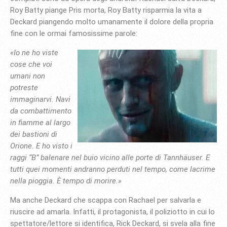
Roy Batty piange Pris morta, Roy Batty risparmia la vita a
Deckard piangendo molto umanamente il dolore della propria
fine con le ormai famosissime parole:
«Io ne ho viste
cose che voi
umani non
potreste
immaginarvi. Navi
da combattimento
in fiamme al largo
dei bastioni di
Orione. E ho visto i
raggi “B” balenare nel buio vicino alle porte di Tannhäuser. E
tutti quei momenti andranno perduti nel tempo, come lacrime
nella pioggia. È tempo di morire.»
Ma anche Deckard che scappa con Rachael per salvarla e
riuscire ad amarla. Infatti, il protagonista, il poliziotto in cui lo
spettatore/lettore si identifica, Rick Deckard, si svela alla fine