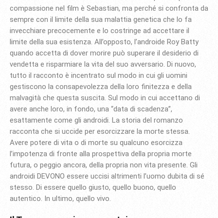
compassione nel film è Sebastian, ma perché si confronta da
sempre con il limite della sua malattia genetica che lo fa
invecchiare precocemente e lo costringe ad accettare il
limite della sua esistenza. All’opposto, l’androide Roy Batty
quando accetta di dover morire può superare il desiderio di
vendetta e risparmiare la vita del suo avversario. Di nuovo,
tutto il racconto è incentrato sul modo in cui gli uomini
gestiscono la consapevolezza della loro finitezza e della
malvagità che questa suscita. Sul modo in cui accettano di
avere anche loro, in fondo, una “data di scadenza”,
esattamente come gli androidi. La storia del romanzo
racconta che si uccide per esorcizzare la morte stessa.
Avere potere di vita o di morte su qualcuno esorcizza
l’impotenza di fronte alla prospettiva della propria morte
futura, o peggio ancora, della propria non vita presente. Gli
androidi DEVONO essere uccisi altrimenti l’uomo dubita di sé
stesso. Di essere quello giusto, quello buono, quello
autentico. In ultimo, quello vivo.