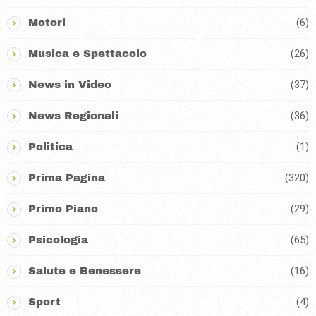
(6)
Motori
(26)
Musica e Spettacolo
(37)
News in Video
(36)
News Regionali
(1)
Politica
(320)
Prima Pagina
(29)
Primo Piano
(65)
Psicologia
(16)
Salute e Benessere
(4)
Sport