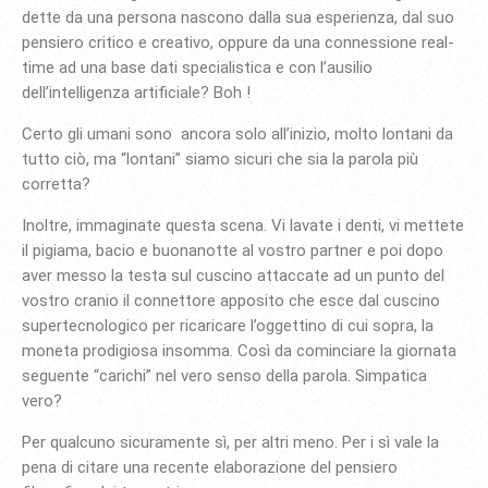
dette da una persona nascono dalla sua esperienza, dal suo
pensiero critico e creativo, oppure da una connessione real-
time ad una base dati specialistica e con l’ausilio
dell’intelligenza artificiale? Boh !
Certo gli umani sono ancora solo all’inizio, molto lontani da
tutto ciò, ma “lontani” siamo sicuri che sia la parola più
corretta?
Inoltre, immaginate questa scena. Vi lavate i denti, vi mettete
il pigiama, bacio e buonanotte al vostro partner e poi dopo
aver messo la testa sul cuscino attaccate ad un punto del
vostro cranio il connettore apposito che esce dal cuscino
supertecnologico per ricaricare l’oggettino di cui sopra, la
moneta prodigiosa insomma. Così da cominciare la giornata
seguente “carichi” nel vero senso della parola. Simpatica
vero?
Per qualcuno sicuramente sì, per altri meno. Per i sì vale la
pena di citare una recente elaborazione del pensiero