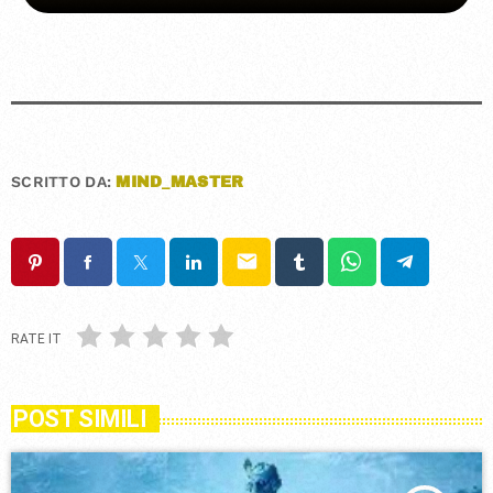
SCRITTO DA:
MIND_MASTER
email
RATE IT
POST SIMILI