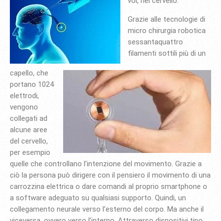
voi, nel cervello.
Grazie alle tecnologie di
micro chirurgia robotica
sessantaquattro
filamenti sottili più di un
capello, che
portano 1024
elettrodi,
vengono
collegati ad
alcune aree
del cervello,
per esempio
quelle che controllano l’intenzione del movimento. Grazie a
ciò la persona può dirigere con il pensiero il movimento di una
carrozzina elettrica o dare comandi al proprio smartphone o
a software adeguato su qualsiasi supporto. Quindi, un
collegamento neurale verso l’esterno del corpo. Ma anche il
viceversa, ovvero verso l’interno. Attraverso dispositivi tipo