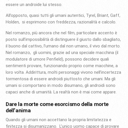
essere un androide lui stesso.
All’opposto, quasi tutti gli umani autentici, Tyrel, Briant, Gaff,
Holden, si esprimono con freddezza, razionalità e calcolo.
Nel romanzo, più ancora che nel film, particolare accento è
posto sull’impossibilità di distinguere il giusto dallo sbagliato,
il buono dal cattivo, l’umano dal non umano, il vivo dal morto.
Nel romanzo, gli uomini, grazie ad una speciale macchina (il
modulatore di umore Penfield), possono decidere quali
sentimenti provare, funzionando proprio come macchine, a
loro volta. Addirittura, molti personaggi vivono nell’incertezza
tormentosa di essere androidi piuttosto che umani. Ma gli
umani si comportano in modo disumano, gli androidi sono
capaci anche di umanità. La realtà non è mai come appare.
Dare la morte come esorcismo della morte
dell’anima
Quando gli umani non accettano la propria limitatezza e
finitezza si disumanizzano. L’unico uomo capace di provare