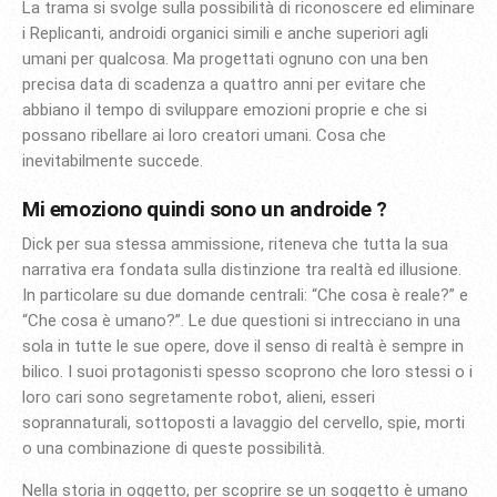
La trama si svolge sulla possibilità di riconoscere ed eliminare
i Replicanti, androidi organici simili e anche superiori agli
umani per qualcosa. Ma progettati ognuno con una ben
precisa data di scadenza a quattro anni per evitare che
abbiano il tempo di sviluppare emozioni proprie e che si
possano ribellare ai loro creatori umani. Cosa che
inevitabilmente succede.
Mi emoziono quindi sono un androide ?
Dick per sua stessa ammissione, riteneva che tutta la sua
narrativa era fondata sulla distinzione tra realtà ed illusione.
In particolare su due domande centrali: “Che cosa è reale?” e
“Che cosa è umano?”. Le due questioni si intrecciano in una
sola in tutte le sue opere, dove il senso di realtà è sempre in
bilico. I suoi protagonisti spesso scoprono che loro stessi o i
loro cari sono segretamente robot, alieni, esseri
soprannaturali, sottoposti a lavaggio del cervello, spie, morti
o una combinazione di queste possibilità.
Nella storia in oggetto, per scoprire se un soggetto è umano