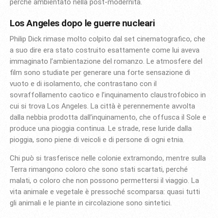
perché ambientato nella post-modernità.
Los Angeles dopo le guerre nucleari
Philip Dick rimase molto colpito dal set cinematografico, che
a suo dire era stato costruito esattamente come lui aveva
immaginato l’ambientazione del romanzo. Le atmosfere del
film sono studiate per generare una forte sensazione di
vuoto e di isolamento, che contrastano con il
sovraffollamento caotico e l’inquinamento claustrofobico in
cui si trova Los Angeles. La città è perennemente avvolta
dalla nebbia prodotta dall’inquinamento, che offusca il Sole e
produce una pioggia continua. Le strade, rese luride dalla
pioggia, sono piene di veicoli e di persone di ogni etnia.
Chi può si trasferisce nelle colonie extramondo, mentre sulla
Terra rimangono coloro che sono stati scartati, perché
malati, o coloro che non possono permettersi il viaggio. La
vita animale e vegetale è pressoché scomparsa: quasi tutti
gli animali e le piante in circolazione sono sintetici.