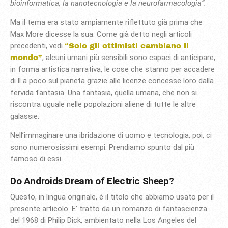
bioinformatica, la nanotecnologia e la neurofarmacologia”.
Ma il tema era stato ampiamente riflettuto già prima che
Max More dicesse la sua. Come già detto negli articoli
precedenti, vedi
“Solo gli ottimisti cambiano il
, alcuni umani più sensibili sono capaci di anticipare,
mondo”
in forma artistica narrativa, le cose che stanno per accadere
di lì a poco sul pianeta grazie alle licenze concesse loro dalla
fervida fantasia. Una fantasia, quella umana, che non si
riscontra uguale nelle popolazioni aliene di tutte le altre
galassie.
Nell’immaginare una ibridazione di uomo e tecnologia, poi, ci
sono numerosissimi esempi. Prendiamo spunto dal più
famoso di essi.
Do Androids Dream of Electric Sheep?
Questo, in lingua originale, è il titolo che abbiamo usato per il
presente articolo. E’ tratto da un romanzo di fantascienza
del 1968 di Philip Dick, ambientato nella Los Angeles del