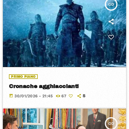
insert_link
PRIMO PIANO
Cronache agghiaccianti
today
30/01/2026 - 21:45
67
5
insert_link