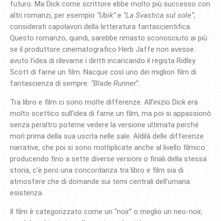
futuro. Ma Dick come scrittore ebbe molto più successo con
altri romanzi, per esempio
“Ubik”
e
“La Svastica sul sole”
,
considerati capolavori della letteratura fantascientifica.
Questo romanzo, quindi, sarebbe rimasto sconosciuto ai più
se il produttore cinematografico Herb Jaffe non avesse
avuto l’idea di rilevarne i diritti incaricando il regista Ridley
Scott di farne un film. Nacque così uno dei migliori film di
fantascienza di sempre:
“Blade Runner
”.
Tra libro e film ci sono molte differenze. All’inizio Dick era
molto scettico sull’idea di farne un film, ma poi si appassionò
senza peraltro poterne vedere la versione ultimata perché
morì prima della sua uscita nelle sale. Aldilà delle differenze
narrative, che poi si sono moltiplicate anche al livello filmico
producendo fino a sette diverse versioni o finali della stessa
storia, c’è pero una concordanza tra libro e film sia di
atmosfere che di domande sui temi centrali dell’umana
esistenza.
Il film è categorizzato come un “noir” o meglio un neo-noir,