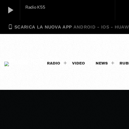
play_arrow
Radio K55
phone_android
SCARICA LA NUOVA APP
ANDROID - IOS - HUAW
Radio K55
play_arrow
RADIO
VIDEO
NEWS
RUB