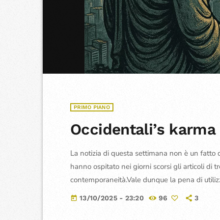
PRIMO PIANO
Occidentali’s karma
La notizia di questa settimana non è un fatto
hanno ospitato nei giorni scorsi gli articoli di t
contemporaneità.Vale dunque la pena di utilizz
in questi articoli che sono stati pubblicarli uno 
13/10/2025 - 23:20
96
3
today
intitola “Perché con il Novecento è finito […]