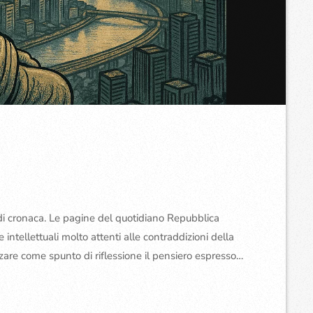
 di cronaca. Le pagine del quotidiano Repubblica
re intellettuali molto attenti alle contraddizioni della
are come spunto di riflessione il pensiero espresso
dietro l’altro a partire dal 9 Ottobre. L’ultimo dei tre si