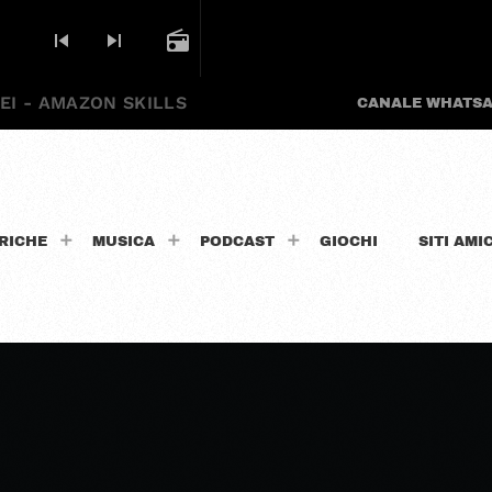
skip_previous
skip_next
radio
EI - AMAZON SKILLS
CANALE WHATS
RICHE
MUSICA
PODCAST
GIOCHI
SITI AMIC