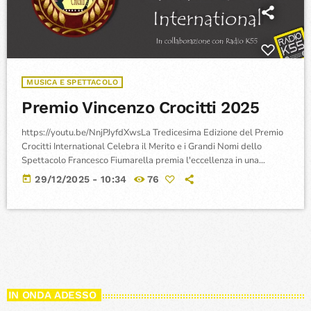
MUSICA E SPETTACOLO
Premio Vincenzo Crocitti 2025
https://youtu.be/NnjPJyfdXwsLa Tredicesima Edizione del Premio
Crocitti International Celebra il Merito e i Grandi Nomi dello
Spettacolo Francesco Fiumarella premia l'eccellenza in una
premiere online: da Paola Cortellesi a Morgan, un palmares
today
29/12/2025 - 10:34
76
all'insegna della Meritocrazia e dell'Umanità.ROMA – Si è tenuta
in modalità virtuale la cerimonia di premiazione della XIII Edizione
del Premio Vincenzo Crocitti International – Vince Award 2025,
confermando il suo ruolo di riconoscimento assegnato al merito in
un […]
IN ONDA ADESSO