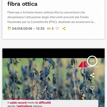
fibra ottica
Fibercop e Invitalia hanno sottoscritto le convenzioni che
disciplinano l'attuazione degli interventi previsti dal Fondo
Nazionale per la Connettività (FNC), destinati ad accelerare la
diffusione delle reti ultraveloci sul territorio nazionale. Questo
today
06/08/2026 - 12:22
3
consentirà la copertura di oltre 477 mila civici distribuiti sull’intero
territorio nazionale con completamento previsto entro la scadenza
fissata a giugno 2030, contribuendo al raggiungimento degli
obiettivi di digitalizzazione del Paese e al superamento del divario
digitale.
insert_link