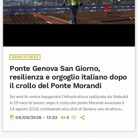
NEWS IN VIDEO
Ponte Genova San Giorno,
resilienza e orgoglio italiano dopo
il crollo del Ponte Morandi
Sei anni fa veniva inaugurata l'infrastruttura realizzata da Webuild
in 15 mesi di lavoro, dopo il crollo del ponte Morandi avvenuto il
14 agosto 2018, restituendo alla città di Genova una struttura
strategica per la sua rete di mobilità con un transito di 43.200
today
06/08/2026 - 12:52
5
mezzi al giorno di media.