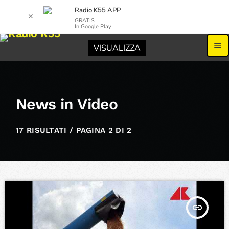
Radio K55 APP
✕
GRATIS
In Google Play
menu
VISUALIZZA
News in Video
17 RISULTATI / PAGINA 2 DI 2
insert_link