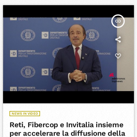
insert_link
NEWS IN VIDEO
Reti, Fibercop e Invitalia insieme
per accelerare la diffusione della