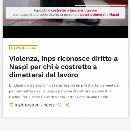
NEWS IN VIDEO
Violenza, Inps riconosce diritto a
Naspi per chi è costretto a
dimettersi dal lavoro
L’indipendenza economica rappresenta un pilastro fondamentale
per permettere a qualunque persona di sottrarsi a contesti di
rischio. Per questo l’Inps richiama l’attenzione su una tutela
essenziale: la possibilità di accedere alla Naspi, l’indennità di
today
06/08/2026 - 10:22
disoccupazione, anche nei casi in cui le dimissioni si rendano
inevitabili per la salvaguardia della propria incolumità.