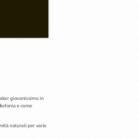
adiok55, condotta e
a di argomenti poco
er il pubblico nella
 e […]
eaker giovanissimo in
diofonia e come
mità naturali per varie