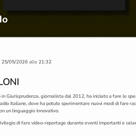
do
ardo è la trasmissione di approfondimento sociale e culturale di R
loni. In onda il martedì dalle 17.30 alle 19.00, tratta ogni settiman
più diffusi, ma che invece sono oggetto di attenzione e di interesse p
i. Focus, interviste e podcast per cercare di mettere ordine, senza tabù
:
25/05/2026
alle
21:32
LONI
in Giurisprudenza, giornalista dal 2012, ha iniziato a fare lo sp
dio italiane, dove ha potuto sperimentare nuovi modi di fare ra
on un linguaggio innovativo.
rivilegio di fare video-reportage durante eventi importanti e cala