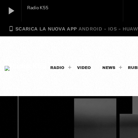
play_arrow
Radio K55
phone_android
SCARICA LA NUOVA APP
ANDROID - IOS - HUAW
Radio K55
play_arrow
RADIO
VIDEO
NEWS
RUB