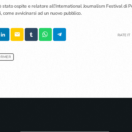
stato ospite e relatore all’International Journalism Festival di P
i, come avvicinarsi ad un nuovo pubblico.
email
RATE IT
ORMER