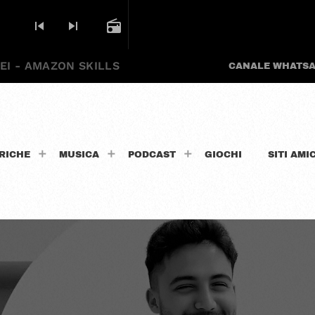
skip_previous
skip_next
radio
EI - AMAZON SKILLS
CANALE WHATS
RICHE
MUSICA
PODCAST
GIOCHI
SITI AMIC