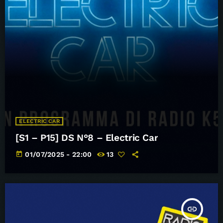
ELECTRIC CAR
[S1 – P15] DS N°8 – Electric Car
today
01/07/2025 - 22:00
13
insert_link