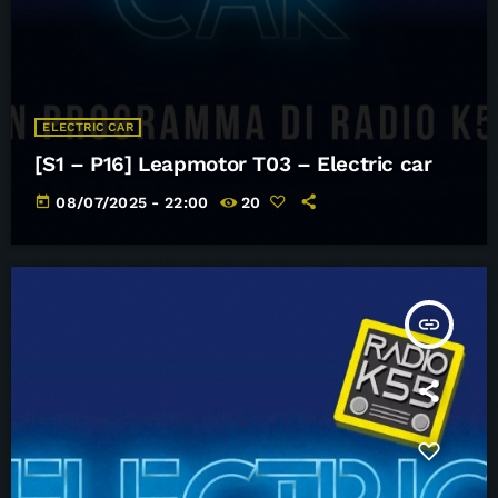
ELECTRIC CAR
[S1 – P16] Leapmotor T03 – Electric car
today
08/07/2025 - 22:00
20
insert_link