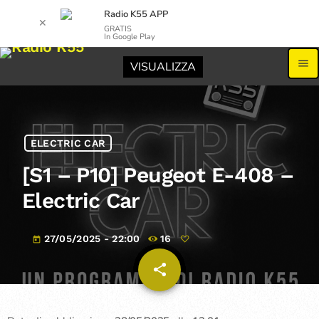
Radio K55 APP
✕
GRATIS
In Google Play
menu
VISUALIZZA
ELECTRIC CAR
[S1 – P10] Peugeot E-408 –
Electric Car
27/05/2025 - 22:00
16
today
share
email