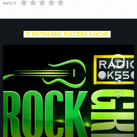
RATE IT
TI POTREBBE PIACERE ANCHE
insert_link