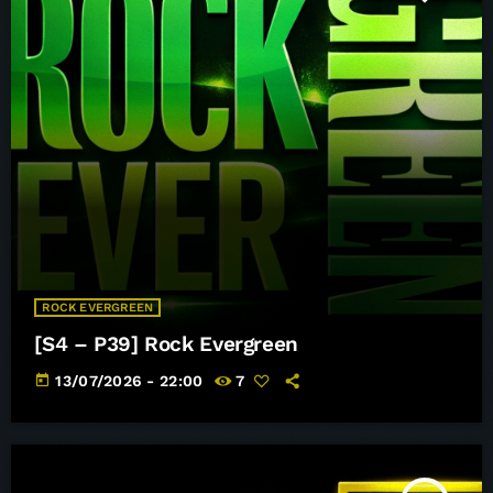
ROCK EVERGREEN
[S4 – P39] Rock Evergreen
today
13/07/2026 - 22:00
7