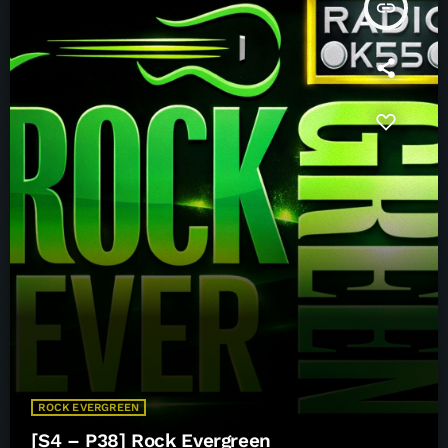
insert_link
ROCK EVERGREEN
[S4 – P38] Rock Evergreen