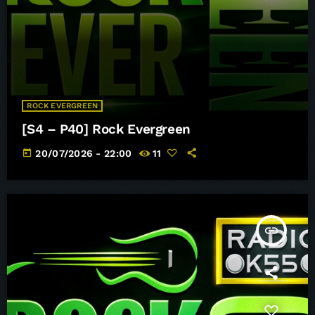
ROCK EVERGREEN
[S4 – P40] Rock Evergreen
today
20/07/2026 - 22:00
11
insert_link