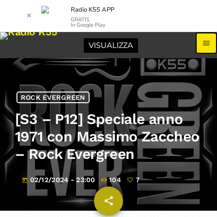
Radio K55 APP
✕
GRATIS
In Google Play
menu
VISUALIZZA
ROCK EVERGREEN
[S3 – P12] Speciale anno
1971 con Massimo Zaccheo
– Rock Evergreen
02/12/2024 - 23:00
104
7
today
share
email
7