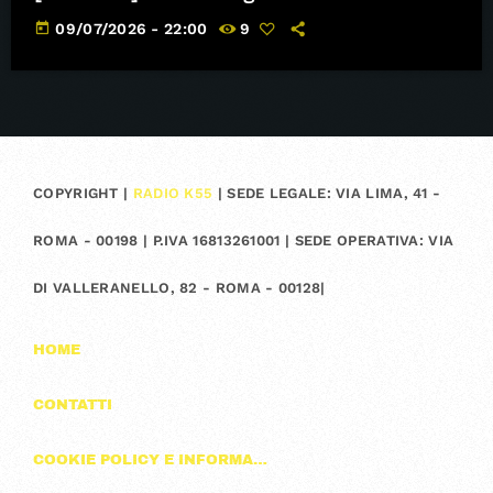
today
09/07/2026 - 22:00
9
COPYRIGHT |
RADIO K55
| SEDE LEGALE: VIA LIMA, 41 -
ROMA - 00198 | P.IVA 16813261001 | SEDE OPERATIVA: VIA
DI VALLERANELLO, 82 - ROMA - 00128|
HOME
CONTATTI
COOKIE POLICY E INFORMAZIONI SULLA PRIVACY