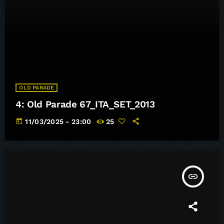
OLD PARADE
4: Old Parade 67_ITA_SET_2013
today
11/03/2025 - 23:00
25
insert_link