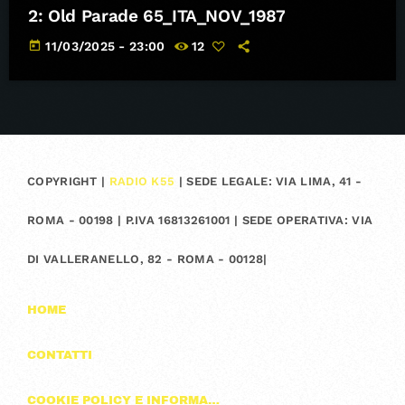
2: Old Parade 65_ITA_NOV_1987
today
11/03/2025 - 23:00
12
COPYRIGHT |
RADIO K55
| SEDE LEGALE: VIA LIMA, 41 -
ROMA - 00198 | P.IVA 16813261001 | SEDE OPERATIVA: VIA
DI VALLERANELLO, 82 - ROMA - 00128|
HOME
CONTATTI
COOKIE POLICY E INFORMAZIONI SULLA PRIVACY