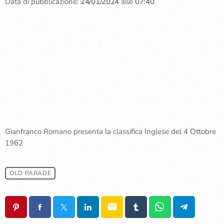
Data di pubblicazione:
24/01/2024
alle
07:40
Gianfranco Romano presenta la classifica Inglese del 4 Ottobre
1962
OLD PARADE
email