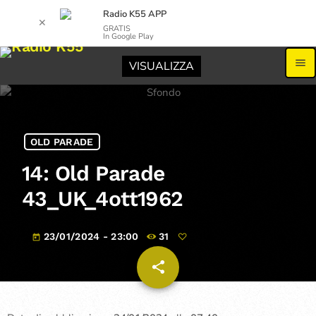
Radio K55 APP
✕
GRATIS
In Google Play
menu
VISUALIZZA
OLD PARADE
14: Old Parade
43_UK_4ott1962
23/01/2024 - 23:00
31
today
share
email