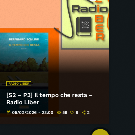
RADIO LIBER
[S2 – P3] Il tempo che resta –
Radio Liber
05/02/2026 - 23:00
59
8
2
today