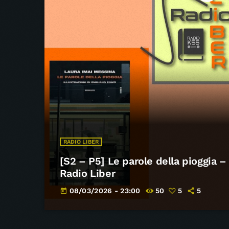
RADIO LIBER
[S2 – P5] Le parole della pioggia –
Radio Liber
08/03/2026 - 23:00
50
5
5
today