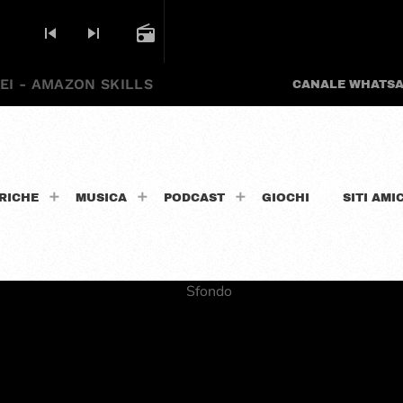
skip_previous
skip_next
radio
EI - AMAZON SKILLS
CANALE WHATS
RICHE
MUSICA
PODCAST
GIOCHI
SITI AMIC