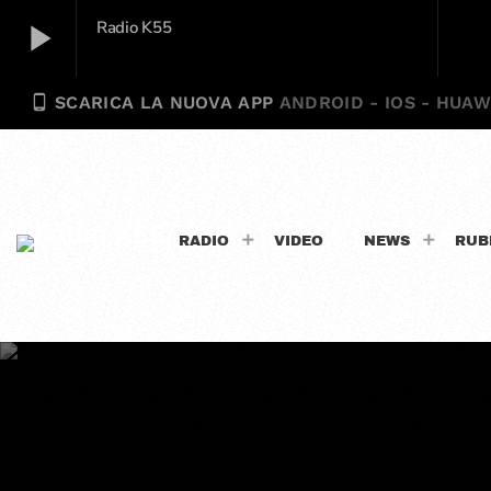
play_arrow
Radio K55
phone_android
SCARICA LA NUOVA APP
ANDROID - IOS - HUAW
Radio K55
play_arrow
RADIO
VIDEO
NEWS
RUB