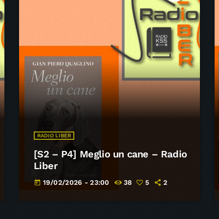
RADIO LIBER
[S2 – P4] Meglio un cane – Radio
Liber
19/02/2026 - 23:00
38
5
2
today