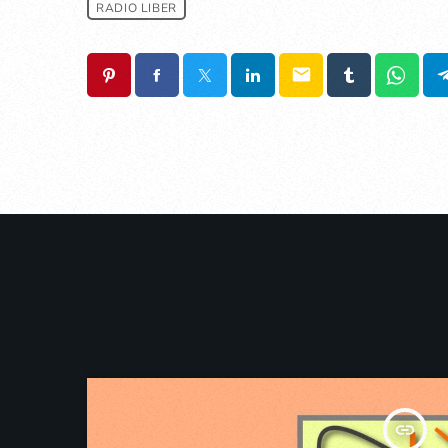
RADIO LIBER
email
insert_link