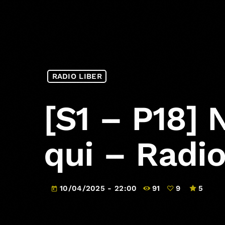
RADIO LIBER
[S1 – P18] 
qui – Radio
10/04/2025 - 22:00
91
9
5
today