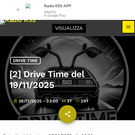
Radio K55 APP
✕
GRATIS
In Google Play
menu
VISUALIZZA
DRIVE TIME
[2] Drive Time del
19/11/2025
26/11/2025 - 23:00
37
291
today
share
email
291