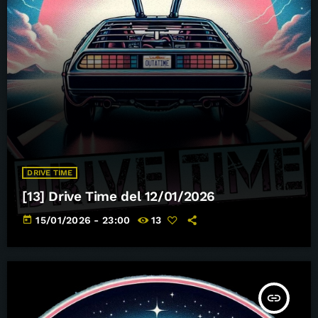
DRIVE TIME
[13] Drive Time del 12/01/2026
today
15/01/2026 - 23:00
13
insert_link