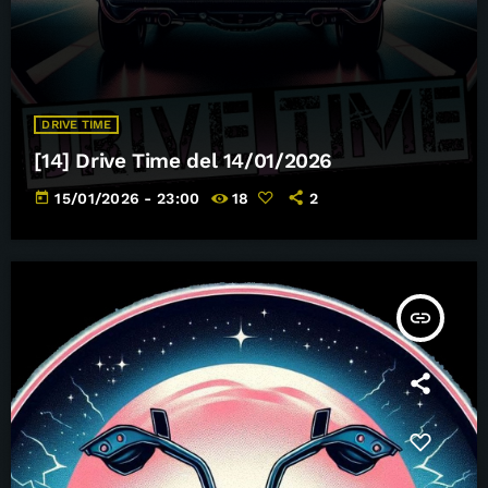
DRIVE TIME
[14] Drive Time del 14/01/2026
today
15/01/2026 - 23:00
18
2
insert_link