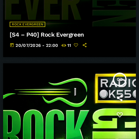
ROCK EVERGREEN
[S4 – P40] Rock Evergreen
today
20/07/2026 - 22:00
11
insert_link