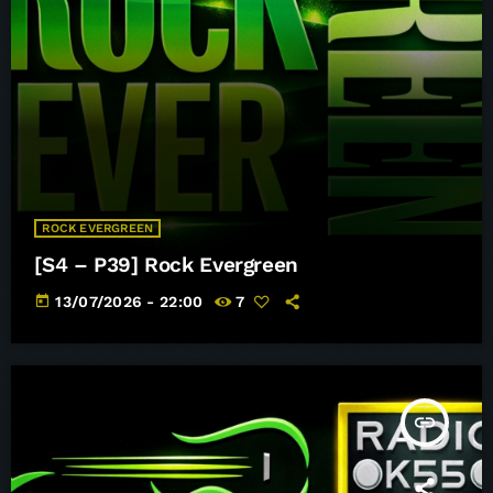
ROCK EVERGREEN
[S4 – P39] Rock Evergreen
today
13/07/2026 - 22:00
7
insert_link