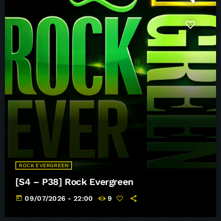
ROCK EVERGREEN
[S4 – P38] Rock Evergreen
today
09/07/2026 - 22:00
9