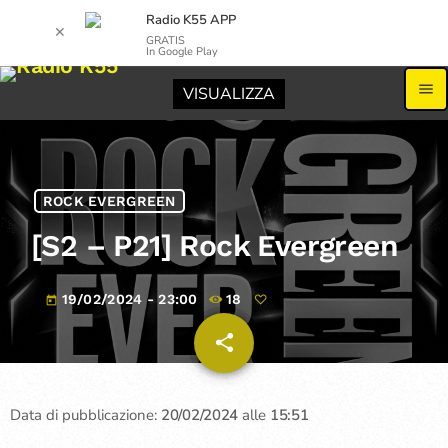
Radio K55 APP
✕
GRATIS
In Google Play
menu
VISUALIZZA
ROCK EVERGREEN
[S2 – P21] Rock Evergreen
19/02/2024 - 23:00
18
today
share
email
Data di pubblicazione:
20/02/2024
alle
15:51