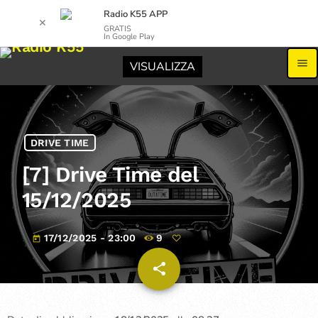
Radio K55 APP
✕
GRATIS
In Google Play
menu
VISUALIZZA
DRIVE TIME
[7] Drive Time del
15/12/2025
17/12/2025 - 23:00
9
today
share
email