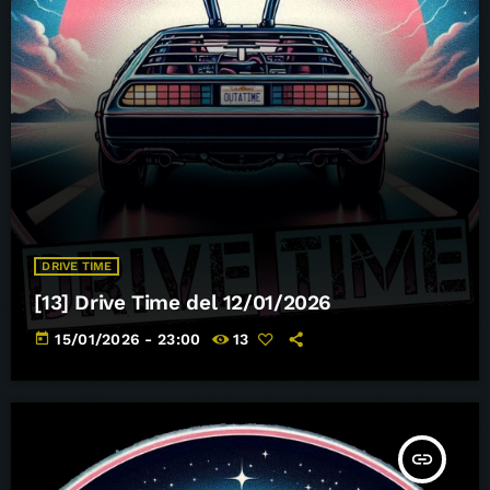
DRIVE TIME
[13] Drive Time del 12/01/2026
today
15/01/2026 - 23:00
13
insert_link