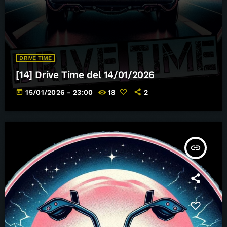
DRIVE TIME
[14] Drive Time del 14/01/2026
today
15/01/2026 - 23:00
18
2
insert_link