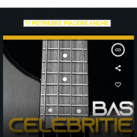
TI POTREBBE PIACERE ANCHE
insert_link