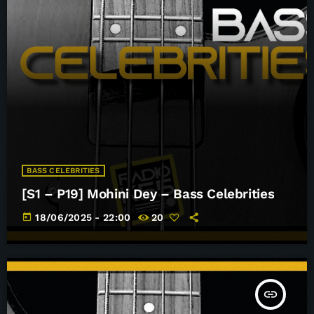
BASS CELEBRITIES
[S1 – P19] Mohini Dey – Bass Celebrities
today
18/06/2025 - 22:00
20
insert_link