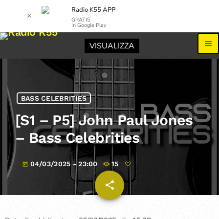
Radio K55 APP
✕
GRATIS
In Google Play
menu
VISUALIZZA
BASS CELEBRITIES
[S1 – P5] John Paul Jones
– Bass Celebrities
04/03/2025 - 23:00
15
today
share
email