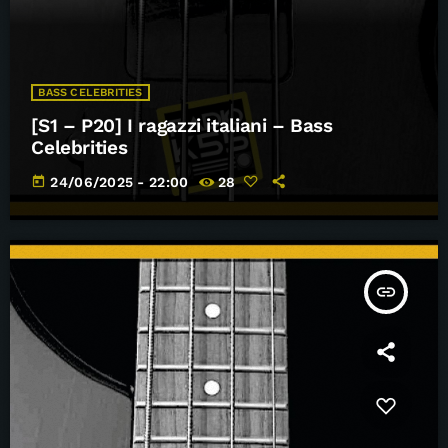
BASS CELEBRITIES
[S1 – P20] I ragazzi italiani – Bass
Celebrities
today
24/06/2025 - 22:00
28
insert_link