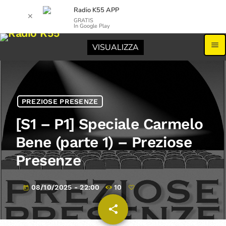
Radio K55 APP
✕
GRATIS
In Google Play
menu
VISUALIZZA
PREZIOSE PRESENZE
[S1 – P1] Speciale Carmelo
Bene (parte 1) – Preziose
Presenze
08/10/2025 - 22:00
10
today
share
email