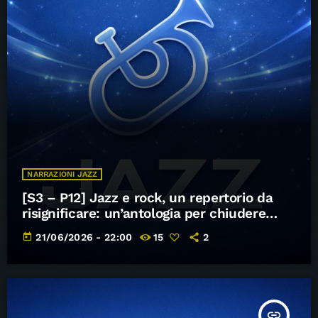
NARRAZIONI JAZZ
[S3 – P12] Jazz e rock, un repertorio da
risignificare: un’antologia per chiudere
(provvisoriamente) – Narrazioni Jazz
today
21/06/2026 - 22:00
15
2
insert_link