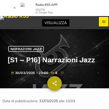
Radio K55 APP
✕
GRATIS
In Google Play
menu
VISUALIZZA
NARRAZIONI JAZZ
[S1 – P16] Narrazioni Jazz
30/03/2025 - 22:00
8
today
share
email
Data di pubblicazione:
31/03/2025
alle
11:01