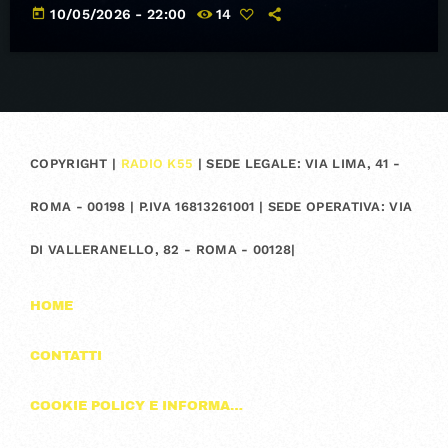
today
10/05/2026 - 22:00
14
COPYRIGHT |
RADIO K55
| SEDE LEGALE: VIA LIMA, 41 -
ROMA - 00198 | P.IVA 16813261001 | SEDE OPERATIVA: VIA
DI VALLERANELLO, 82 - ROMA - 00128|
HOME
CONTATTI
COOKIE POLICY E INFORMAZIONI SULLA PRIVACY