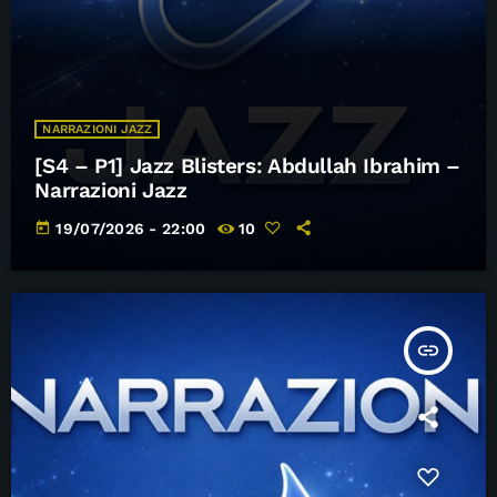
NARRAZIONI JAZZ
[S4 – P1] Jazz Blisters: Abdullah Ibrahim –
Narrazioni Jazz
today
19/07/2026 - 22:00
10
insert_link