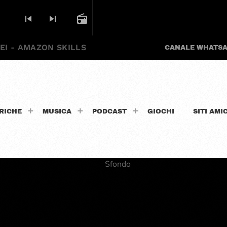
skip_previous
skip_next
radio
EI - AMAZON SKILLS
CANALE WHATS
RICHE
MUSICA
PODCAST
GIOCHI
SITI AMIC