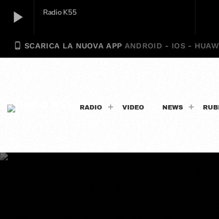
play_arrow
Radio K55
phone_android
SCARICA LA NUOVA APP
ANDROID - IOS - HUAW
Radio K55
play_arrow
RADIO
VIDEO
NEWS
RUB