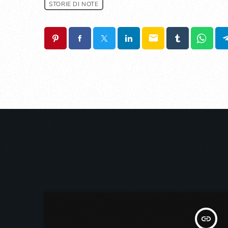
STORIE DI NOTE
email
insert_link