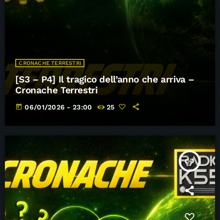
CRONACHE TERRESTRI
[S3 – P4] Il tragico dell’anno che arriva –
Cronache Terrestri
today
06/01/2026 - 23:00
25
insert_link