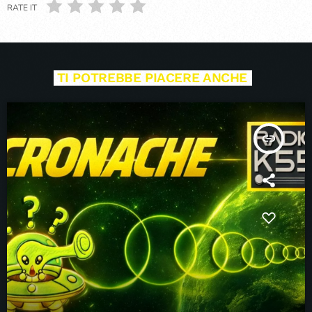
RATE IT
TI POTREBBE PIACERE ANCHE
insert_link