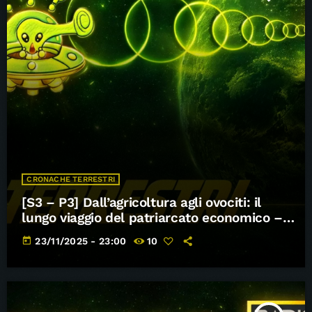
CRONACHE TERRESTRI
[S3 – P3] Dall’agricoltura agli ovociti: il
lungo viaggio del patriarcato economico –
Cronache Terrestri
today
23/11/2025 - 23:00
10