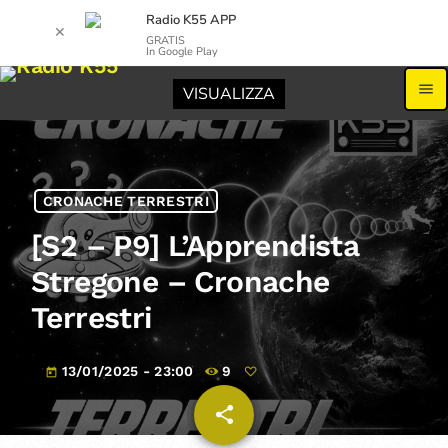
Radio K55 APP
✕
GRATIS
In Google Play
menu
VISUALIZZA
CRONACHE TERRESTRI
[S2 – P9] L’Apprendista
Stregone – Cronache
Terrestri
13/01/2025 - 23:00
9
today
share
email