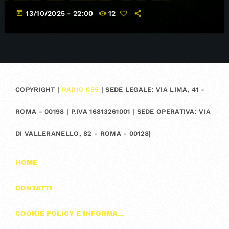
today
13/10/2025 - 22:00
12
COPYRIGHT |
RADIO K55
| SEDE LEGALE: VIA LIMA, 41 -
ROMA - 00198 | P.IVA 16813261001 | SEDE OPERATIVA: VIA
DI VALLERANELLO, 82 - ROMA - 00128|
HOME
CONTATTI
COOKIE POLICY E INFORMAZIONI SULLA PRIVACY