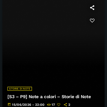
STORIE DI NOTE
[S3 – P9] Note a colori – Storie di Note
today
15/06/2026 - 22:00
17
2