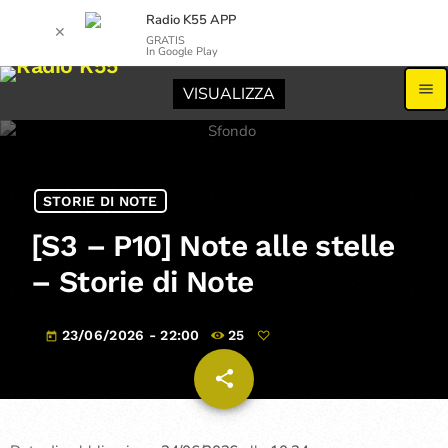
Radio K55 APP
✕
GRATIS
In Google Play
menu
VISUALIZZA
STORIE DI NOTE
[S3 – P10] Note alle stelle
– Storie di Note
23/06/2026 - 22:00
25
today
share
email