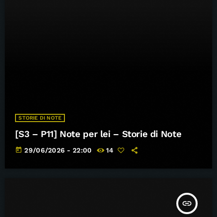
STORIE DI NOTE
[S3 – P11] Note per lei – Storie di Note
today
29/06/2026 - 22:00
14
insert_link