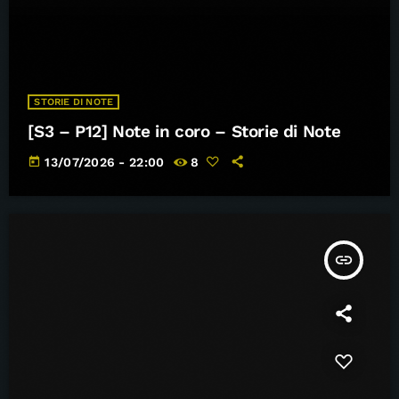
STORIE DI NOTE
[S3 – P12] Note in coro – Storie di Note
today
13/07/2026 - 22:00
8
insert_link