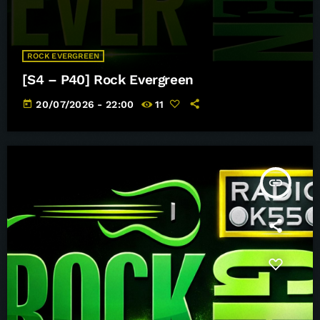
ROCK EVERGREEN
[S4 – P40] Rock Evergreen
today
20/07/2026 - 22:00
11
insert_link