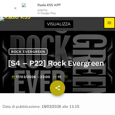
Radio K55 APP
✕
GRATIS
In Google Play
menu
VISUALIZZA
ROCK EVERGREEN
[S4 – P22] Rock Evergreen
17/03/2026 - 23:00
15
today
share
email
Data di pubblicazione:
18/03/2026
alle
11:15