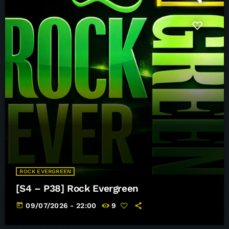
ROCK EVERGREEN
[S4 – P38] Rock Evergreen
today
09/07/2026 - 22:00
9