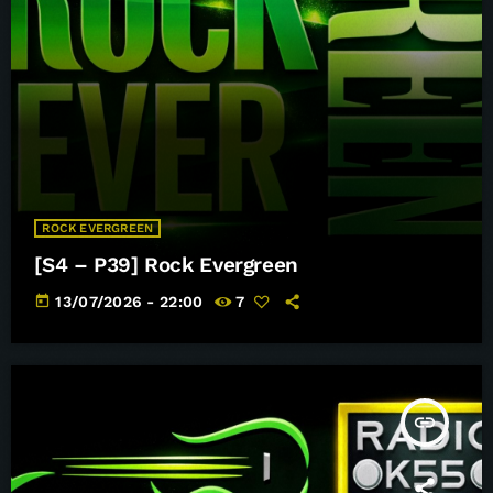
ROCK EVERGREEN
[S4 – P39] Rock Evergreen
today
13/07/2026 - 22:00
7
insert_link