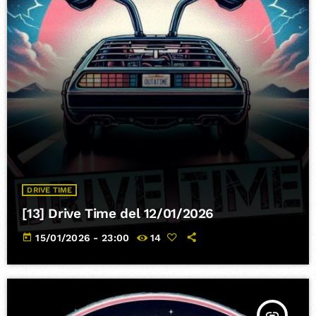
DRIVE TIME
[13] Drive Time del 12/01/2026
today
15/01/2026 - 23:00
14
insert_link