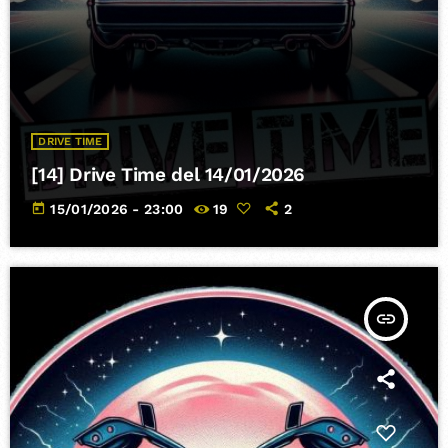
DRIVE TIME
[14] Drive Time del 14/01/2026
today
15/01/2026 - 23:00
19
2
insert_link