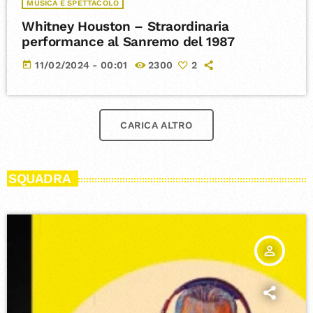
MUSICA E SPETTACOLO
Whitney Houston – Straordinaria
performance al Sanremo del 1987
today
11/02/2024 - 00:01
2300
2
CARICA ALTRO
SQUADRA
person_outline