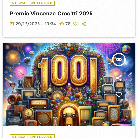
MUSICA E SPETTACOLO
Premio Vincenzo Crocitti 2025
today
29/12/2025 - 10:34
76
insert_link
MUSICA E SPETTACOLO