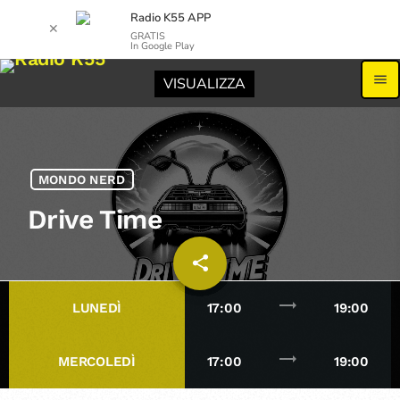
Radio K55 APP
✕
GRATIS
In Google Play
menu
VISUALIZZA
MONDO NERD
Drive Time
share
email
trending_flat
LUNEDÌ
17:00
19:00
trending_flat
MERCOLEDÌ
17:00
19:00