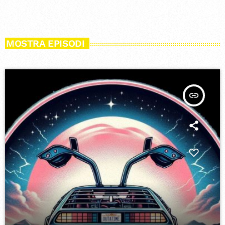
MOSTRA EPISODI
insert_link