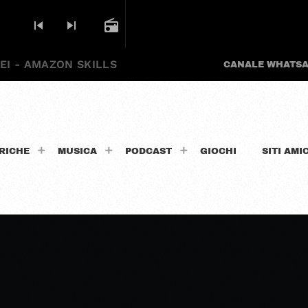
skip_previous
skip_next
radio
EI - AMAZON SKILLS
CANALE WHATS
RICHE
MUSICA
PODCAST
GIOCHI
SITI AMIC