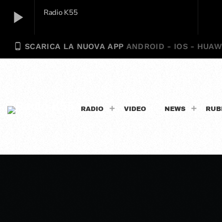
play_arrow
Radio K55
phone_android
SCARICA LA NUOVA APP
ANDROID - IOS - HUAW
Radio K55
play_arrow
RADIO
VIDEO
NEWS
RUB