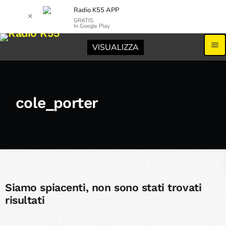
Radio K55 APP
✕
GRATIS
In Google Play
menu
VISUALIZZA
cole_porter
Siamo spiacenti, non sono stati trovati
risultati