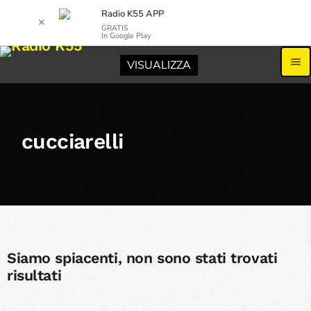
Radio K55 APP
✕
GRATIS
In Google Play
menu
VISUALIZZA
cucciarelli
Siamo spiacenti, non sono stati trovati
risultati