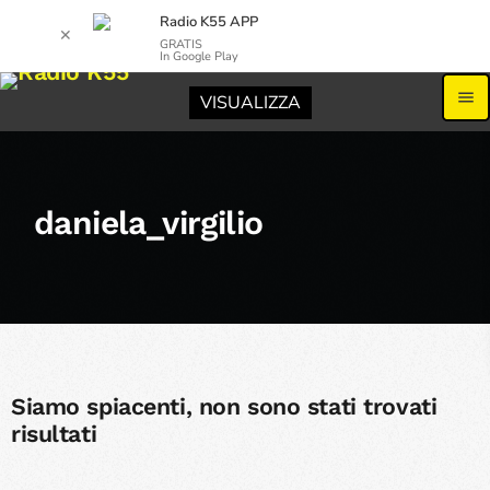
Radio K55 APP
✕
GRATIS
In Google Play
menu
VISUALIZZA
daniela_virgilio
Siamo spiacenti, non sono stati trovati
risultati