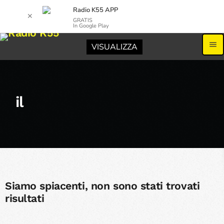
Radio K55 APP
✕
GRATIS
In Google Play
menu
VISUALIZZA
il
Siamo spiacenti, non sono stati trovati
risultati