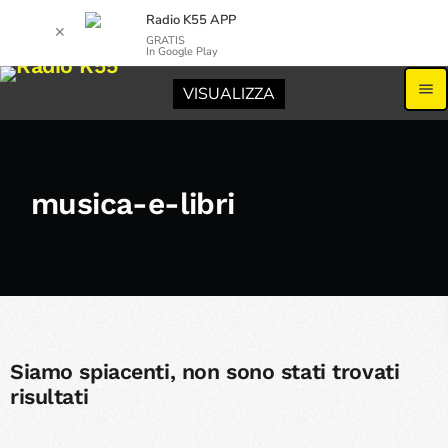
Radio K55 APP
✕
GRATIS
In Google Play
menu
VISUALIZZA
musica-e-libri
Siamo spiacenti, non sono stati trovati
risultati