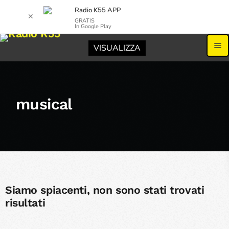
Radio K55 APP
✕
GRATIS
In Google Play
menu
VISUALIZZA
musical
Siamo spiacenti, non sono stati trovati
risultati