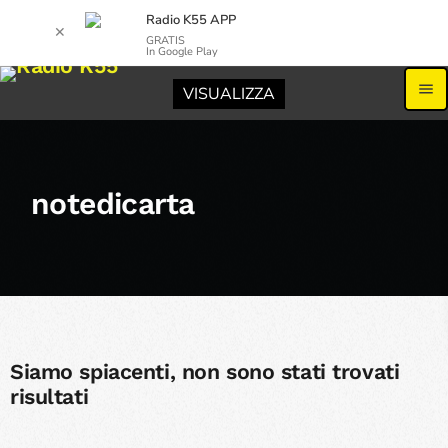
Radio K55 APP
✕
GRATIS
In Google Play
menu
VISUALIZZA
notedicarta
Siamo spiacenti, non sono stati trovati
risultati