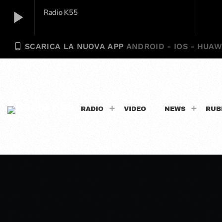
play_arrow
Radio K55
phone_android
SCARICA LA NUOVA APP
ANDROID - IOS - HUAW
Radio K55
play_arrow
RADIO
VIDEO
NEWS
RUB