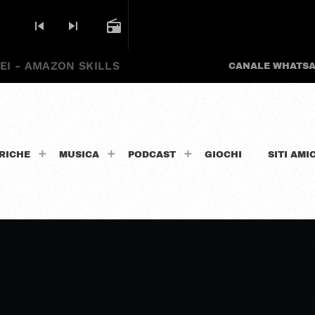
skip_previous
skip_next
radio
EI - AMAZON SKILLS
CANALE WHATS
RICHE
MUSICA
PODCAST
GIOCHI
SITI AMIC