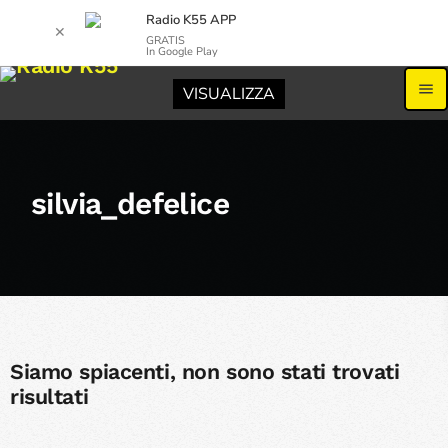
Radio K55 APP
✕
GRATIS
In Google Play
menu
VISUALIZZA
silvia_defelice
Siamo spiacenti, non sono stati trovati
risultati