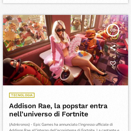
60 metri e una serie di camini idrotermali posizionati a una
profondità compresa tra 60 e 80 metri. Lo studio è stato
coordinato dall'Istituto Nazionale […]
insert_link
TECNOLOGIA
Addison Rae, la popstar entra
nell’universo di Fortnite
(Adnkronos) - Epic Games ha annunciato l'ingresso ufficiale di
Addison Rae all'interno dell'ecosistema di Fortnite. La cantante e