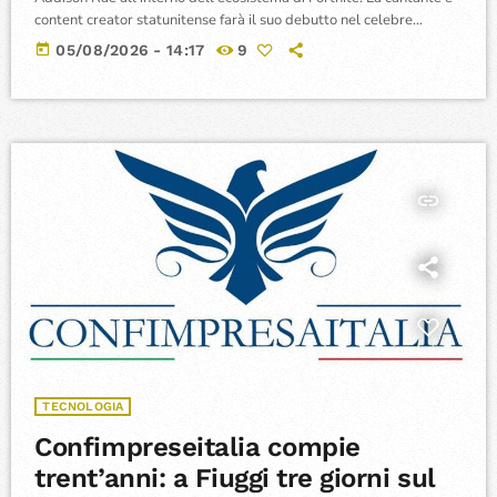
content creator statunitense farà il suo debutto nel celebre
videogioco battle royale come parte della Icon Series, la linea di
today
05/08/2026 - 14:17
9
prodotti digitali riservata alle principali personalità della cultura
pop, dello sport e dell'intrattenimento globale. Il lancio dei
contenuti dedicati è programmato nello shop virtuale della
piattaforma per giovedì. Il pacchetto a pagamento offrirà […]
insert_link
TECNOLOGIA
Confimpreseitalia compie
trent’anni: a Fiuggi tre giorni sul