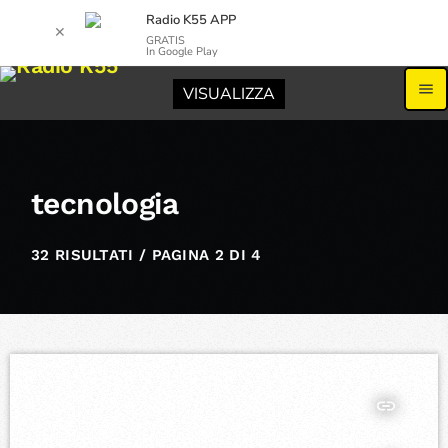
Radio K55 APP
✕
GRATIS
In Google Play
menu
VISUALIZZA
tecnologia
32 RISULTATI / PAGINA 2 DI 4
insert_link