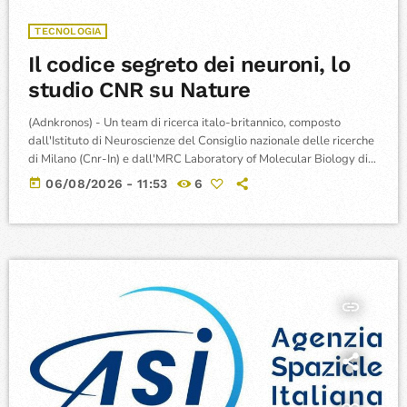
TECNOLOGIA
Il codice segreto dei neuroni, lo
studio CNR su Nature
(Adnkronos) - Un team di ricerca italo-britannico, composto
dall'Istituto di Neuroscienze del Consiglio nazionale delle ricerche
di Milano (Cnr-In) e dall'MRC Laboratory of Molecular Biology di
Cambridge, ha completato la più estesa mappatura molecolare
today
06/08/2026 - 11:53
6
mai realizzata del cordone nervoso della Drosophila
melanogaster, l'equivalente del midollo spinale dei vertebrati,
pubblicando i risultati sulla rivista scientifica Nature. Il moscerino
della frutta rappresenta un organismo modello essenziale per le
neuroscienze e, dopo la […]
insert_link