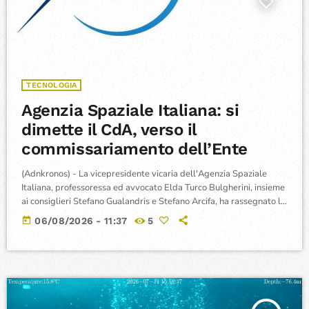
TECNOLOGIA
Agenzia Spaziale Italiana: si
dimette il CdA, verso il
commissariamento dell’Ente
(Adnkronos) - La vicepresidente vicaria dell'Agenzia Spaziale
Italiana, professoressa ed avvocato Elda Turco Bulgherini, insieme
ai consiglieri Stefano Gualandris e Stefano Arcifa, ha rassegnato le
proprie dimissioni dal Consiglio di amministrazione, determinando
today
06/08/2026 - 11:37
5
la decadenza dell'organo di governo e aprendo la strada al
commissariamento dell'Ente, rimasto privo della figura apicale a
seguito della scomparsa del presidente Teodoro Valente. La
decisione di rimettere il mandato da parte dei tre componenti del
CdA […]