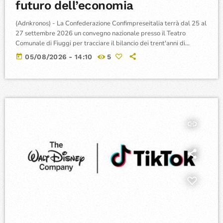
futuro dell’economia
(Adnkronos) - La Confederazione Confimpreseitalia terrà dal 25 al
27 settembre 2026 un convegno nazionale presso il Teatro
Comunale di Fiuggi per tracciare il bilancio dei trent'anni di
attività avviati nel 1996 all'interno della medesima sede
today
05/08/2026 - 14:10
5
associativa. L'iniziativa vedrà la partecipazione di rappresentanti
del Governo, del Parlamento, delle istituzioni regionali e del
settore economico per analizzare lo scenario del sistema
produttivo e definire le priorità di crescita delle piccole e […]
insert_link