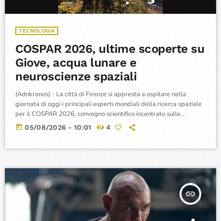
TECNOLOGIA
COSPAR 2026, ultime scoperte su
Giove, acqua lunare e
neuroscienze spaziali
(Adnkronos) - La città di Firenze si appresta a ospitare nella
giornata di oggi i principali esperti mondiali della ricerca spaziale
per il COSPAR 2026, convegno scientifico incentrato sulle
frontiere della planetologia, della geologia planetaria e della
today
05/08/2026 - 10:01
4
medicina aerospaziale. Il programma quotidiano si aprirà nel
pomeriggio, dalle 14:00 alle 14:55 presso la Sala Arsenale
Basilica, con un dibattito multidisciplinare coordinato da Mae
Jemison, prima donna afroamericana a viaggiare nello spazio […]
insert_link