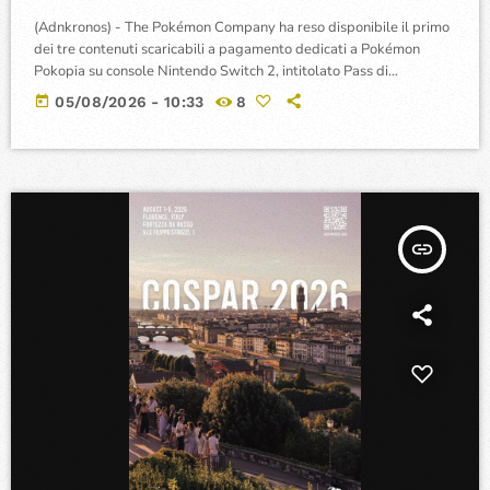
(Adnkronos) - The Pokémon Company ha reso disponibile il primo
dei tre contenuti scaricabili a pagamento dedicati a Pokémon
Pokopia su console Nintendo Switch 2, intitolato Pass di
espansione Parte 1: Fondale Bolleblub, contemporaneamente al
today
05/08/2026 - 10:33
8
rilascio dell'aggiornamento gratuito alla versione 2.0.0 per tutti
gli utenti. Il nuovo contenuto a pagamento introduce
nell'architettura di gioco un'inedita ambientazione sottomarina
abitata da Pokémon, dove i giocatori possono costruire strutture
sospese a varie altezze […]
insert_link