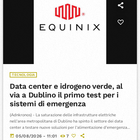
TECNOLOGIA
Data center e idrogeno verde, al
via a Dublino il primo test per i
sistemi di emergenza
(Adnkronos) - La saturazione delle infrastrutture elettriche
nell'area metropolitana di Dublino ha spinto il settore dei data
center a testare nuove soluzioni per l'alimentazione d'emergenza
e l'abbattimento delle emissioni operative. Presso la struttura
today
05/08/2026 - 11:01
7
DB3 di Equinix, situata nel sobborgo di Blanchardstown nella