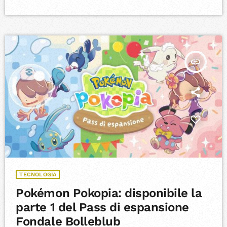
zona Dublino 15, è stato avviato un progetto pilota della durata di
12 settimane in collaborazione con l'azienda energetica statale
irlandese ESB e la società britannica GeoPura. […]
insert_link
TECNOLOGIA
Pokémon Pokopia: disponibile la
parte 1 del Pass di espansione
Fondale Bolleblub