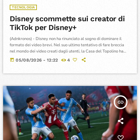
TECNOLOGIA
Disney scommette sui creator di
TikTok per Disney+
(Adnkronos) - Disney non ha rinunciato al sogno di dominare il
formato dei video brevi. Nel suo ultimo tentativo di fare breccia
nel mondo dei video creati dagli utenti, la Casa del Topolino ha
annunciato una partnership con TikTok per portare una selezione
today
05/08/2026 - 12:22
4
di contenuti realizzati dai fan direttamente all'interno dell'app
Disney Plus. I video andranno ad alimentare Verts, il feed verticale
lanciato sulla piattaforma di streaming all'inizio dell'anno.
L'accordo fornirà […]
insert_link