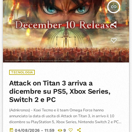
insert_link
TECNOLOGIA
Attack on Titan 3 arriva a
dicembre su PS5, Xbox Series,
Switch 2 e PC
(Adnkronos) - Koei Tecmo e il team Omega Force hanno
annunciato la data di uscita di Attack on Titan 3, in arrivo il 10
dicembre su PlayStation 5, Xbox Series, Nintendo Switch 2 e PC
tramite Steam. Il gioco si presenta come una compilation
today
04/08/2026 - 11:59
9