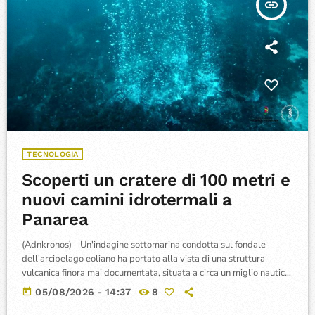
insert_link
TECNOLOGIA
Scoperti un cratere di 100 metri e
nuovi camini idrotermali a
Panarea
(Adnkronos) - Un'indagine sottomarina condotta sul fondale
dell'arcipelago eoliano ha portato alla vista di una struttura
vulcanica finora mai documentata, situata a circa un miglio nautico
(1,5 chilometri) a nord-est dell'isola di Panarea. La scoperta
today
05/08/2026 - 14:37
8
comprende un cratere sottomarino con dimensioni pari a 100 per