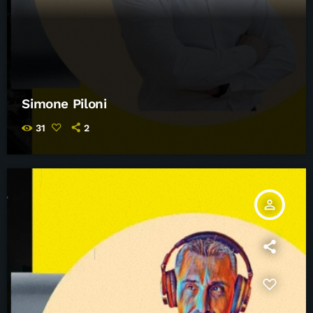
Simone Piloni
31
2
person_outline