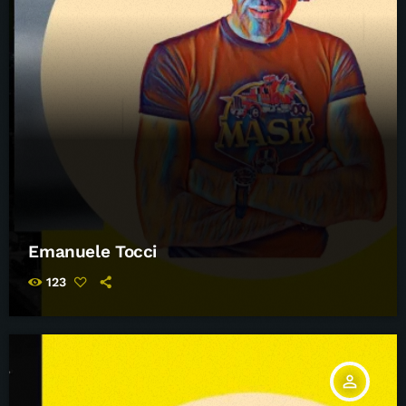
Emanuele Tocci
123
person_outline