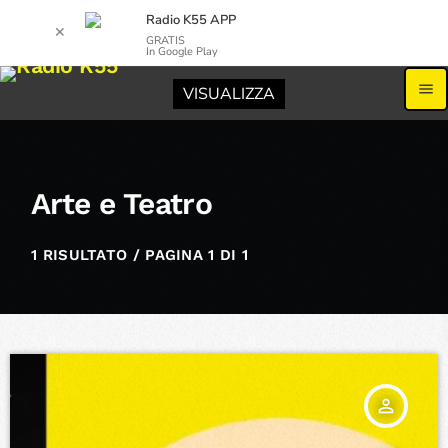
Radio K55 APP
✕
GRATIS
In Google Play
menu
VISUALIZZA
Arte e Teatro
1 RISULTATO / PAGINA 1 DI 1
person_outline