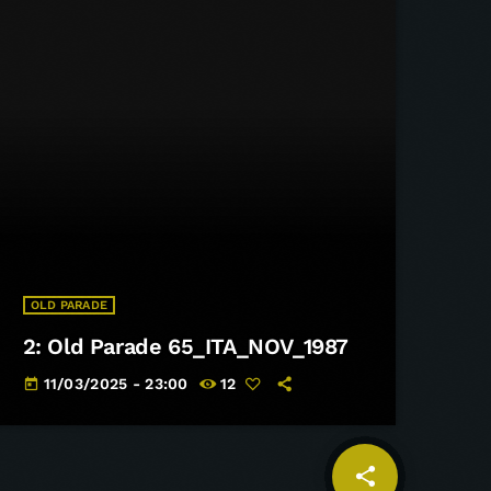
r
a
u
m
e
n
t
a
r
e
o
d
OLD PARADE
i
2: Old Parade 65_ITA_NOV_1987
m
i
11/03/2025 - 23:00
12
today
n
u
i
share
email
r