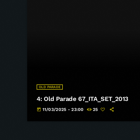
OLD PARADE
4: Old Parade 67_ITA_SET_2013
11/03/2025 - 23:00
25
today