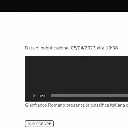
Data di pubblicazione:
05/04/2023
alle
10:38
A
u
d
i
o
P
00:00
l
Gianfranco Romano presenta la classifica Italiana 
a
y
e
OLD PARADE
r