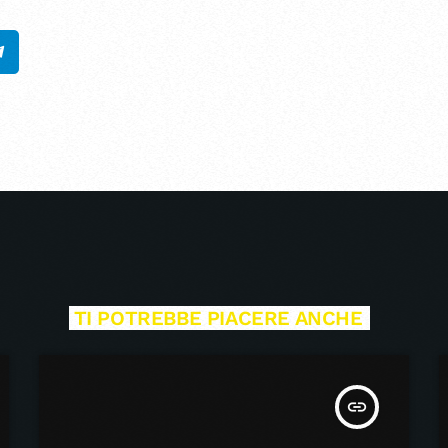
TI POTREBBE PIACERE ANCHE
insert_link