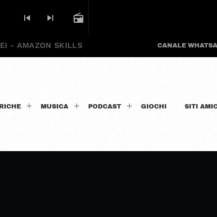
skip_previous
skip_next
radio
EI - AMAZON SKILLS
CANALE WHATS
RICHE
MUSICA
PODCAST
GIOCHI
SITI AMIC