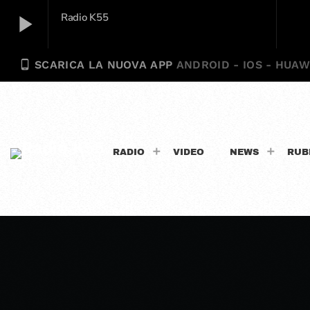
play_arrow
Radio K55
phone_android
SCARICA LA NUOVA APP
ANDROID - IOS - HUAW
Radio K55
play_arrow
RADIO
VIDEO
NEWS
RUB