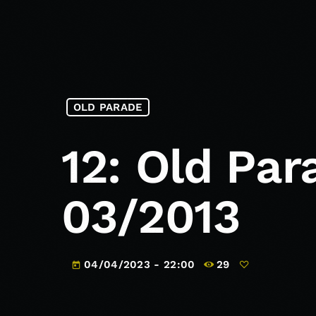
OLD PARADE
12: Old Par
03/2013
04/04/2023 - 22:00
29
today