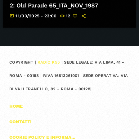
2: Old Parade 65_ITA_NOV_1987
today
11/03/2025 - 23:00
12
COPYRIGHT |
RADIO K55
| SEDE LEGALE: VIA LIMA, 41 -
ROMA - 00198 | P.IVA 16813261001 | SEDE OPERATIVA: VIA
DI VALLERANELLO, 82 - ROMA - 00128|
HOME
CONTATTI
COOKIE POLICY E INFORMAZIONI SULLA PRIVACY