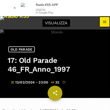
Radio K55 APP
✕
GRATIS
In Google Play
menu
VISUALIZZA
OLD PARADE
17: Old Parade
46_FR_Anno_1997
13/02/2024 - 23:00
32
today
share
email