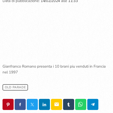
Data di pubblicazione:
14/02/2024
alle
11:33
Gianfranco Romano presenta i 10 brani piu venduti in Francia
nel 1997
OLD PARADE
email