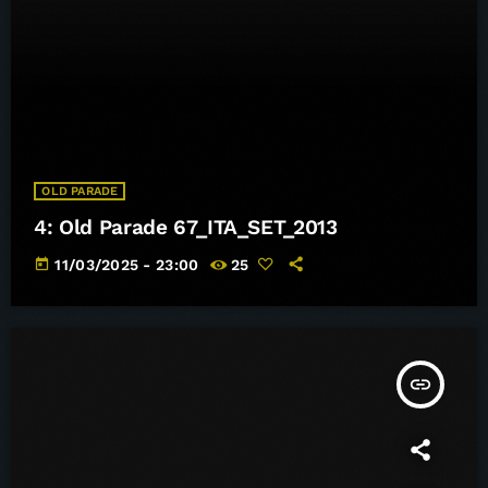
OLD PARADE
4: Old Parade 67_ITA_SET_2013
today
11/03/2025 - 23:00
25
insert_link