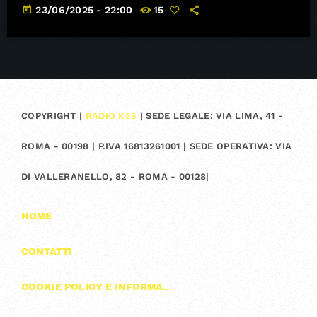
today
23/06/2025 - 22:00
15
COPYRIGHT |
RADIO K55
| SEDE LEGALE: VIA LIMA, 41 -
ROMA - 00198 | P.IVA 16813261001 | SEDE OPERATIVA: VIA
DI VALLERANELLO, 82 - ROMA - 00128|
HOME
CONTATTI
COOKIE POLICY E INFORMAZIONI SULLA PRIVACY