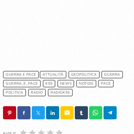
GUERRA E PACE
ATTUALITÀ
GEOPOLITICA
GUERRA
GUERRA_E_PACE
K55
NEWS
NOTIZIE
PACE
POLITICA
RADIO
RADIOK55
email
RATE IT