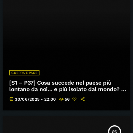
GUERRA E PACE
[S1 – P37] Cosa succede nel paese più
lontano da noi… e più isolato dal mondo? –
Guerra e Pace
today
30/06/2025 - 22:00
56
insert_link