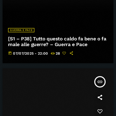
GUERRA E PACE
[S1 – P38] Tutto questo caldo fa bene o fa
male alle guerre? – Guerra e Pace
today
07/07/2025 - 22:00
28
insert_link