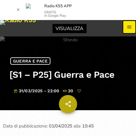
Radio K55 APP
✕
GRATIS
In Google Play
menu
VISUALIZZA
GUERRA E PACE
[S1 – P25] Guerra e Pace
31/03/2025 - 22:00
20
today
share
email
Data di pubblicazione:
01/04/2025
alle
10:45