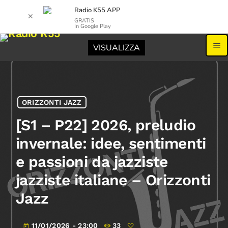
Radio K55 APP
✕
GRATIS
In Google Play
menu
VISUALIZZA
ORIZZONTI JAZZ
[S1 – P22] 2026, preludio
invernale: idee, sentimenti
e passioni da jazziste
jazziste italiane – Orizzonti
Jazz
11/01/2026 - 23:00
33
today