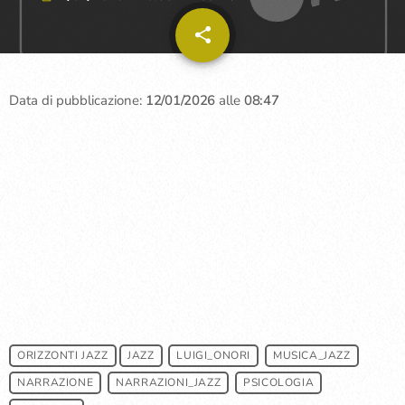
share
email
Data di pubblicazione:
12/01/2026
alle
08:47
ORIZZONTI JAZZ
JAZZ
LUIGI_ONORI
MUSICA_JAZZ
NARRAZIONE
NARRAZIONI_JAZZ
PSICOLOGIA