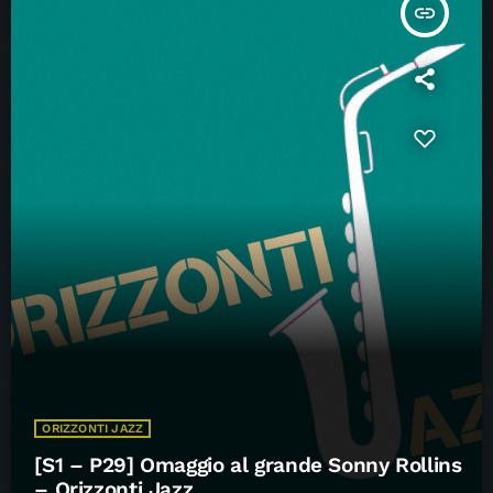
insert_link
ORIZZONTI JAZZ
[S1 – P29] Omaggio al grande Sonny Rollins
– Orizzonti Jazz