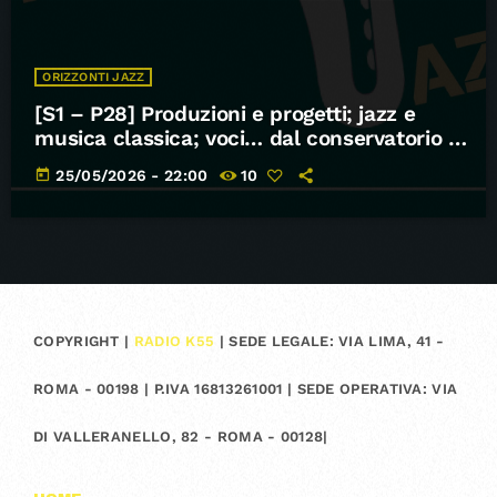
ORIZZONTI JAZZ
[S1 – P28] Produzioni e progetti; jazz e
musica classica; voci… dal conservatorio –
Orizzonti Jazz
today
25/05/2026 - 22:00
10
COPYRIGHT |
RADIO K55
| SEDE LEGALE: VIA LIMA, 41 -
ROMA - 00198 | P.IVA 16813261001 | SEDE OPERATIVA: VIA
DI VALLERANELLO, 82 - ROMA - 00128|