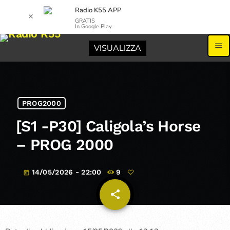
Radio K55 APP
✕
GRATIS
In Google Play
menu
VISUALIZZA
PROG2000
[S1 -P30] Caligola’s Horse
– PROG 2000
14/05/2026 - 22:00
9
today
share
email