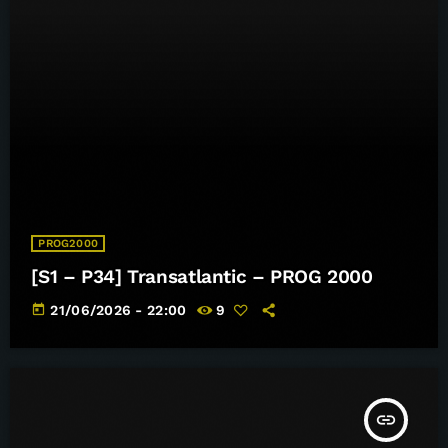
PROG2000
[S1 – P34] Transatlantic – PROG 2000
today
21/06/2026 - 22:00
9
insert_link