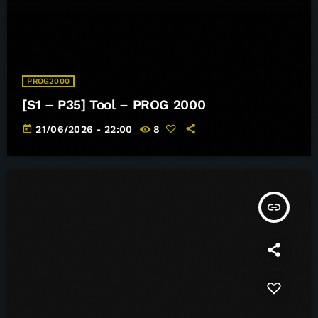
PROG2000
[S1 – P35] Tool – PROG 2000
today
21/06/2026 - 22:00
8
insert_link