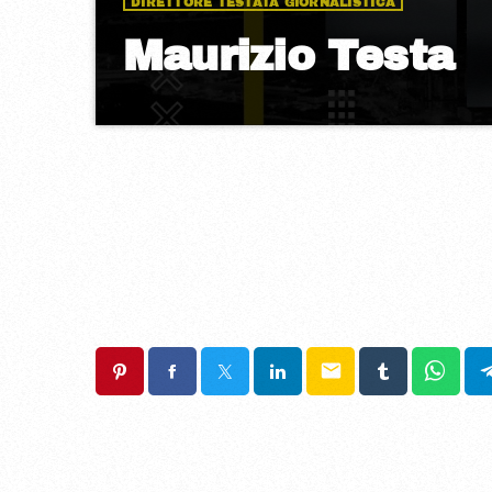
DIRETTORE TESTATA GIORNALISTICA
Maurizio Testa
email