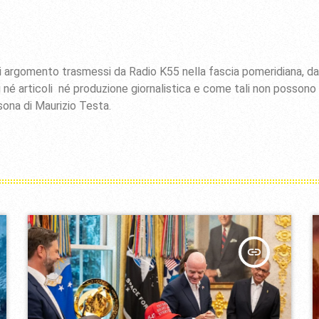
iasi argomento trasmessi da Radio K55 nella fascia pomeridiana, d
 né articoli né produzione giornalistica e come tali non possono
sona di Maurizio Testa.
insert_link