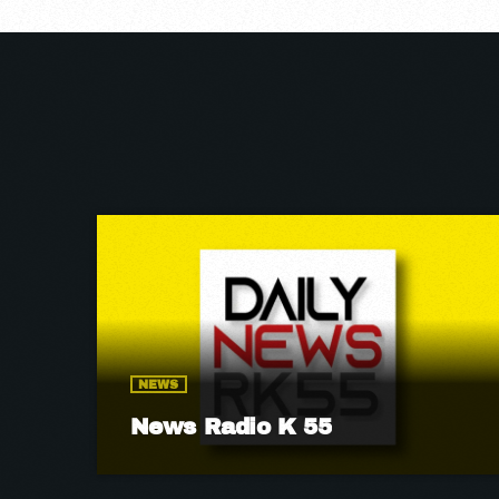
NEWS
News Radio K 55