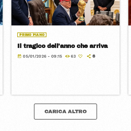
PRIMO PIANO
Il tragico dell’anno che arriva
05/01/2026 - 09:15
63
today
6
CARICA ALTRO