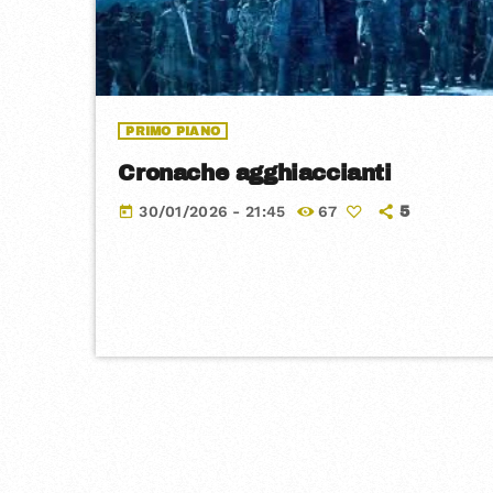
PRIMO PIANO
Cronache agghiaccianti
30/01/2026 - 21:45
67
today
5