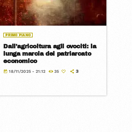
PRIMO PIANO
Dall’agricoltura agli ovociti: la
lunga marcia del patriarcato
economico
18/11/2025 - 21:12
35
today
3