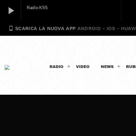
play_arrow
Radio K55
phone_android
SCARICA LA NUOVA APP
ANDROID - IOS - HUAW
Radio K55
play_arrow
RADIO
VIDEO
NEWS
RUB