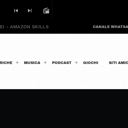
skip_previous
skip_next
radio
EI - AMAZON SKILLS
CANALE WHATS
RICHE
MUSICA
PODCAST
GIOCHI
SITI AMIC