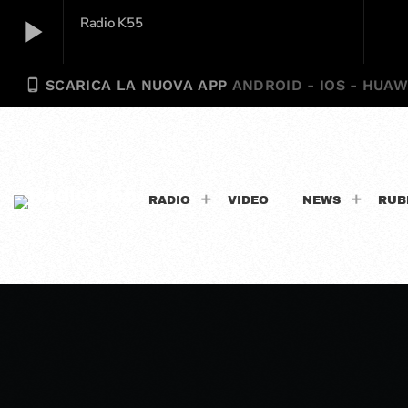
play_arrow
Radio K55
phone_android
SCARICA LA NUOVA APP
ANDROID - IOS - HUAW
Radio K55
play_arrow
RADIO
VIDEO
NEWS
RUB