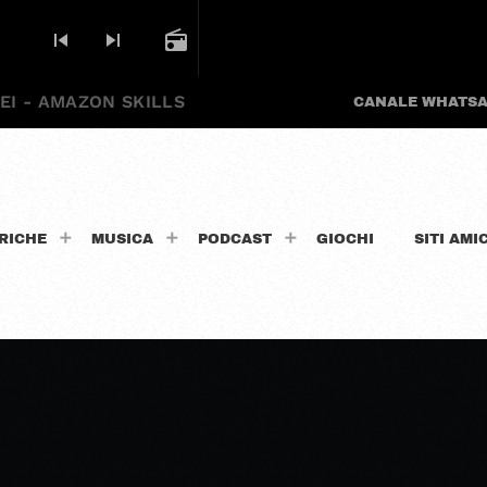
skip_previous
skip_next
radio
EI - AMAZON SKILLS
CANALE WHATS
RICHE
MUSICA
PODCAST
GIOCHI
SITI AMIC