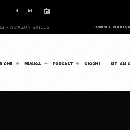
skip_previous
skip_next
radio
EI - AMAZON SKILLS
CANALE WHATS
RICHE
MUSICA
PODCAST
GIOCHI
SITI AMIC