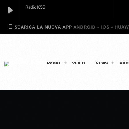
play_arrow
Radio K55
phone_android
SCARICA LA NUOVA APP
ANDROID - IOS - HUAW
Radio K55
play_arrow
RADIO
VIDEO
NEWS
RUB