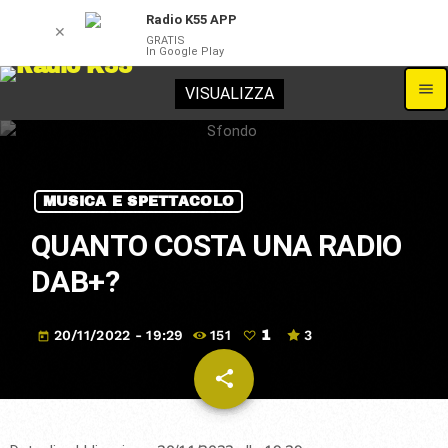
Radio K55 APP
✕
GRATIS
In Google Play
menu
VISUALIZZA
MUSICA E SPETTACOLO
QUANTO COSTA UNA RADIO
DAB+?
20/11/2022 - 19:29
151
3
1
today
share
email
1