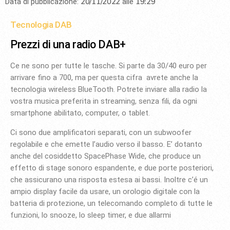
20/11/2022
19:29
Data di pubblicazione:
alle
Tecnologia DAB
Prezzi di una radio DAB+
Ce ne sono per tutte le tasche. Si parte da 30/40 euro per
arrivare fino a 700, ma per questa cifra avrete anche la
tecnologia wireless BlueTooth. Potrete inviare alla radio la
vostra musica preferita in streaming, senza fili, da ogni
smartphone abilitato, computer, o tablet.
Ci sono due amplificatori separati, con un subwoofer
regolabile e che emette l’audio verso il basso. E’ dotanto
anche del cosiddetto SpacePhase Wide, che produce un
effetto di stage sonoro espandente, e due porte posteriori,
che assicurano una risposta estesa ai bassi. Inoltre c’é un
ampio display facile da usare, un orologio digitale con la
batteria di protezione, un telecomando completo di tutte le
funzioni, lo snooze, lo sleep timer, e due allarmi