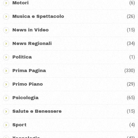
(6)
Motori
(26)
Musica e Spettacolo
(15)
News in Video
(34)
News Regionali
(1)
Politica
(330)
Prima Pagina
(29)
Primo Piano
(65)
Psicologia
(15)
Salute e Benessere
(4)
Sport