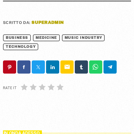
SCRITTO DA:
SUPERADMIN
BUSINESS
MEDICINE
MUSIC INDUSTRY
TECHNOLOGY
email
RATE IT
IN ONDA ADESSO