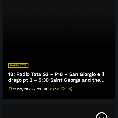
RADIO TATA
18: Radio Tata S2 – P18 – San Giorgio e il
drago pt 2 – 5:30 Saint George and the
dragon pt 2
today
11/12/2025 - 23:00
17
insert_link