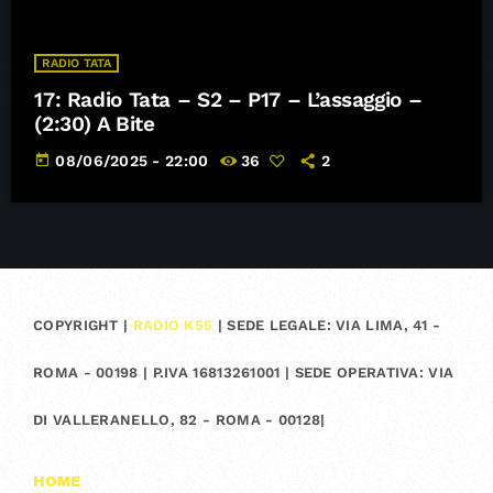
RADIO TATA
17: Radio Tata – S2 – P17 – L’assaggio –
(2:30) A Bite
today
08/06/2025 - 22:00
36
2
COPYRIGHT |
RADIO K55
| SEDE LEGALE: VIA LIMA, 41 -
ROMA - 00198 | P.IVA 16813261001 | SEDE OPERATIVA: VIA
DI VALLERANELLO, 82 - ROMA - 00128|
HOME