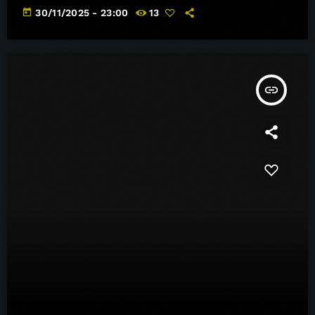
dragon pt 1
today
30/11/2025 - 23:00
13
insert_link