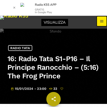
Radio K55 APP
✕
GRATIS
In Google Play
menu
VISUALIZZA
RADIO TATA
16: Radio Tata S1-P16 – Il
Principe Ranocchio – (5:16)
The Frog Prince
15/01/2024 - 23:00
33
today
share
email