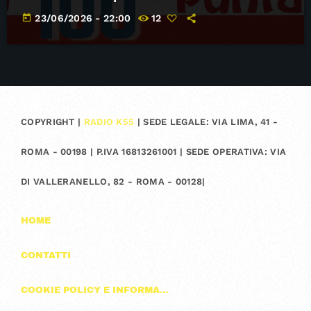
today
23/06/2026 - 22:00
12
COPYRIGHT |
RADIO K55
| SEDE LEGALE: VIA LIMA, 41 -
ROMA - 00198 | P.IVA 16813261001 | SEDE OPERATIVA: VIA
DI VALLERANELLO, 82 - ROMA - 00128|
HOME
CONTATTI
COOKIE POLICY E INFORMAZIONI SULLA PRIVACY