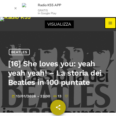
Radio K55 APP
✕
GRATIS
In Google Play
menu
VISUALIZZA
BEATLES
[16] She loves you: yeah
yeah yeah! – La storia dei
Beatles in 100 puntate
13/01/2026 - 23:00
13
today
share
email