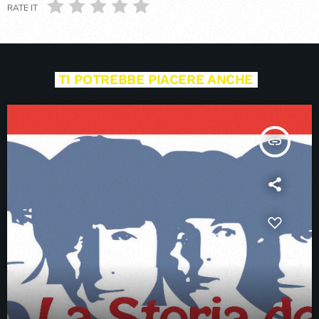
RATE IT
TI POTREBBE PIACERE ANCHE
insert_link