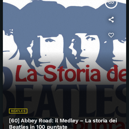
insert_link
BEATLES
[60] Abbey Road: il Medley – La storia dei
Beatles in 100 puntate