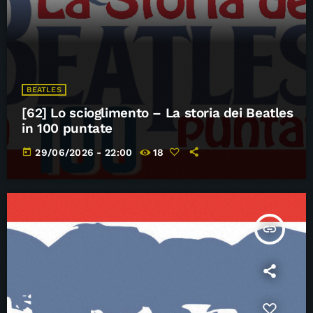
BEATLES
[62] Lo scioglimento – La storia dei Beatles
in 100 puntate
today
29/06/2026 - 22:00
18
insert_link