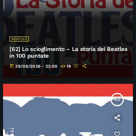
BEATLES
[62] Lo scioglimento – La storia dei Beatles
in 100 puntate
today
29/06/2026 - 22:00
19
insert_link