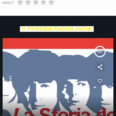
RATE IT
TI POTREBBE PIACERE ANCHE
insert_link