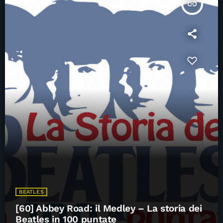
insert_link
BEATLES
[60] Abbey Road: il Medley – La storia dei
Beatles in 100 puntate