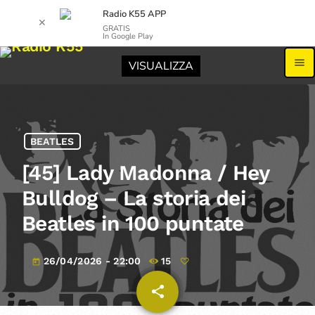
Radio K55 APP
✕
GRATIS
In Google Play
menu
VISUALIZZA
BEATLES
[45] Lady Madonna / Hey
Bulldog – La storia dei
Beatles in 100 puntate
26/04/2026 - 22:00
15
today
share
email