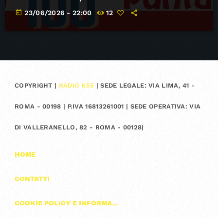
today
23/06/2026 - 22:00
12
COPYRIGHT |
RADIO K55
| SEDE LEGALE: VIA LIMA, 41 -
ROMA - 00198 | P.IVA 16813261001 | SEDE OPERATIVA: VIA
DI VALLERANELLO, 82 - ROMA - 00128|
HOME
CONTATTI
COOKIE POLICY E INFORMAZIONI SULLA PRIVACY