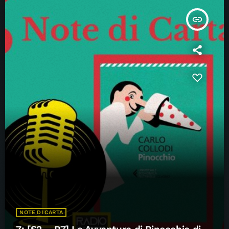
insert_link
NOTE DI CARTA