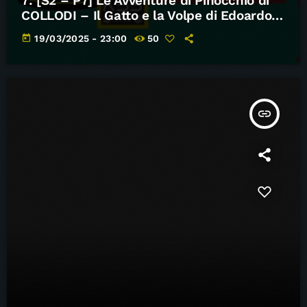
7: [S2 – P7] Le Avventure di Pinocchio di
COLLODI – Il Gatto e la Volpe di Edoardo
Bennato – Note di Carta
today
19/03/2025 - 23:00
50
insert_link