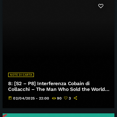
NOTE DI CARTA
8: [S2 – P8] Interferenza Cobain di
Collacchi – The Man Who Sold the World
dei Nirvana – Note di Carta
today
02/04/2025 - 22:00
90
3