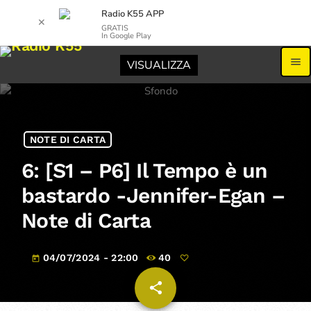
Radio K55 APP
✕
GRATIS
In Google Play
menu
VISUALIZZA
NOTE DI CARTA
6: [S1 – P6] Il Tempo è un
bastardo -Jennifer-Egan –
Note di Carta
04/07/2024 - 22:00
40
today
share
email