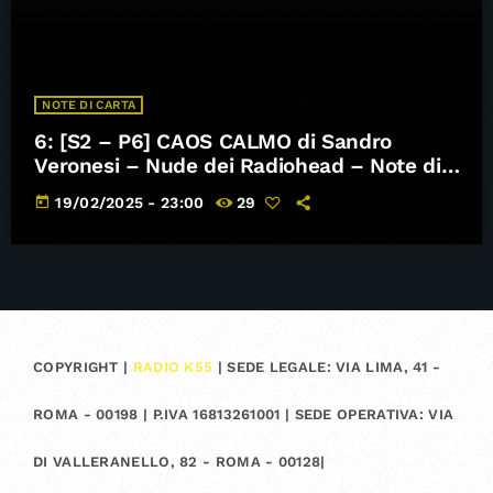
NOTE DI CARTA
6: [S2 – P6] CAOS CALMO di Sandro
Veronesi – Nude dei Radiohead – Note di
Carta
today
19/02/2025 - 23:00
29
COPYRIGHT |
RADIO K55
| SEDE LEGALE: VIA LIMA, 41 -
ROMA - 00198 | P.IVA 16813261001 | SEDE OPERATIVA: VIA
DI VALLERANELLO, 82 - ROMA - 00128|